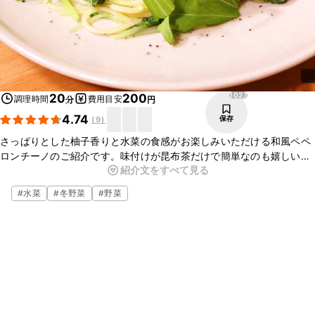
1027
20
200
調理時間
費用目安
分
円
4.74
保存
(
9
)
さっぱりとした柚子香りと水菜の食感がお楽しみいただける和風ペペ
ロンチーノのご紹介です。味付けが昆布茶だけで簡単なのも嬉しい一
紹介文をすべて見る
品です。ぜひ作ってみてくださいね。
#
水菜
#
冬野菜
#
野菜