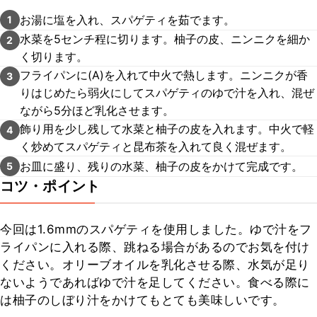
お湯に塩を入れ、スパゲティを茹でます。
1
水菜を5センチ程に切ります。柚子の皮、ニンニクを細か
2
く切ります。
フライパンに(A)を入れて中火で熱します。ニンニクが香
3
りはじめたら弱火にしてスパゲティのゆで汁を入れ、混ぜ
ながら5分ほど乳化させます。
飾り用を少し残して水菜と柚子の皮を入れます。中火で軽
4
く炒めてスパゲティと昆布茶を入れて良く混ぜます。
お皿に盛り、残りの水菜、柚子の皮をかけて完成です。
5
コツ・ポイント
今回は1.6mmのスパゲティを使用しました。ゆで汁をフ
ライパンに入れる際、跳ねる場合があるのでお気を付け
ください。オリーブオイルを乳化させる際、水気が足り
ないようであればゆで汁を足してください。食べる際に
は柚子のしぼり汁をかけてもとても美味しいです。