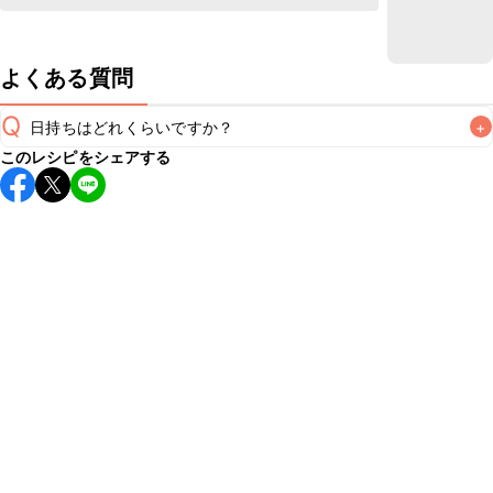
よくある質問
Q
日持ちはどれくらいですか？
+
このレシピをシェアする
こちらのレシピは出来たてをお召し上がりいただくことをお
すすめします。

A
※日持ちは目安です。
こちら
の注意事項をご確認の上、正し