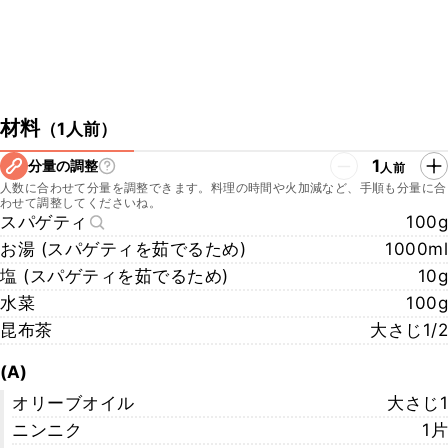
材料
（
1人前
）
1
分量の調整
人前
人数に合わせて分量を調整できます。料理の時間や火加減など、手順も分量に合
わせて調整してくださいね。
スパゲティ
100g
お湯 (スパゲティを茹でるため)
1000ml
塩 (スパゲティを茹でるため)
10g
水菜
100g
昆布茶
大さじ1/2
(A)
オリーブオイル
大さじ1
ニンニク
1片