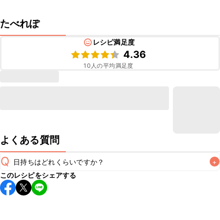
たべれぽ
レシピ満足度
4.36
10
人の平均満足度
よくある質問
Q
日持ちはどれくらいですか？
+
このレシピをシェアする
保存期間は冷蔵で当日中が目安です。なるべくお早めにお召
し上がりください。

A
※日持ちは目安です。
こちら
の注意事項をご確認の上、正し