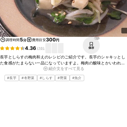
472
5
300
調理時間
費用目安
分
円
4.36
保存
(
10
)
長芋としらすの梅肉和えのレシピのご紹介です。長芋のシャキッとし
た食感がたまらない一品になっていますよ。梅肉の酸味とかいわれ大
紹介文をすべて見る
根のピリッとした辛味がクセになります。少ない調味料で簡単に作れ
ますのでぜひ作ってみてくださいね。
#
長芋
#
冬野菜
#
しらす
#
野菜
#
魚介