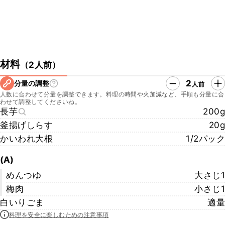
材料
（
2人前
）
2
分量の調整
人前
人数に合わせて分量を調整できます。料理の時間や火加減など、手順も分量に合
わせて調整してくださいね。
長芋
200g
釜揚げしらす
20g
かいわれ大根
1/2パック
(A)
めんつゆ
大さじ1
梅肉
小さじ1
白いりごま
適量
料理を安全に楽しむための注意事項