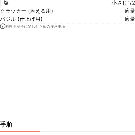
塩
小さじ1/2
クラッカー (添える用)
適量
バジル (仕上げ用)
適量
料理を安全に楽しむための注意事項
手順