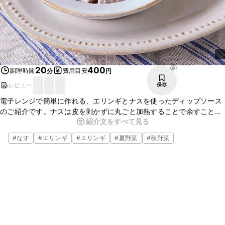
73
20
400
調理時間
費用目安
分
円
レビュー
保存
電子レンジで簡単に作れる、エリンギとナスを使ったディップソース
のご紹介です。ナスは皮を剥かずに丸ごと加熱することで余すことな
紹介文をすべて見る
く味わえます。シンプルな調味料ですが、エリンギとナスの野菜の旨
味が感じられる一品ですよ。
#
なす
#
エリンギ
#
エリンギ
#
夏野菜
#
秋野菜