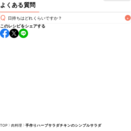
よくある質問
Q
日持ちはどれくらいですか？
+
このレシピをシェアする
保存期間は冷蔵で当日中が目安です。なるべくお早めにお召
し上がりください。

A
※日持ちは目安です。
こちら
の注意事項をご確認の上、正し
TOP
肉料理
手作りハーブサラダチキンのシンプルサラダ