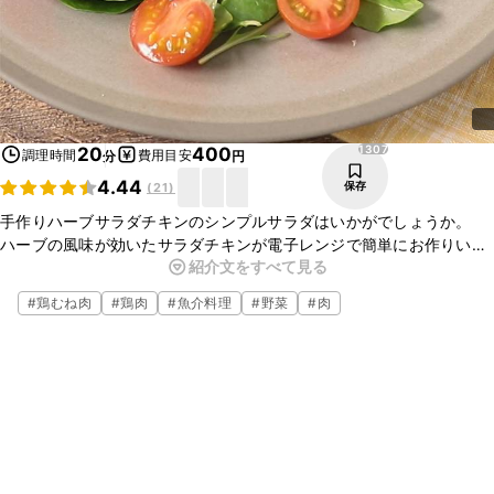
1307
20
400
調理時間
費用目安
分
円
4.44
保存
(
21
)
手作りハーブサラダチキンのシンプルサラダはいかがでしょうか。
ハーブの風味が効いたサラダチキンが電子レンジで簡単にお作りいた
紹介文をすべて見る
だけます。朝食や昼食として、パンと一緒に食べてもおいしいです
よ。ぜひお試しくださいね。
#
鶏むね肉
#
鶏肉
#
魚介料理
#
野菜
#
肉