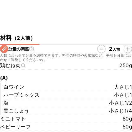
材料
（
2人前
）
2
分量の調整
人前
人数に合わせて分量を調整できます。料理の時間や火加減など、手順も分量に合
わせて調整してくださいね。
鶏むね肉
250g
(A)
白ワイン
大さじ1
ハーブミックス
小さじ1
塩
小さじ1/2
黒こしょう
小さじ1/4
ミニトマト
80g
ベビーリーフ
50g