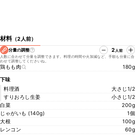
材料
（
2人前
）
2
分量の調整
人前
人数に合わせて分量を調整できます。料理の時間や火加減など、手順も分量に合
わせて調整してくださいね。
鶏もも肉
180g
下味
料理酒
大さじ1/2
すりおろし生姜
小さじ1/2
白菜
200g
じゃがいも (140g)
1個
大根
100g
レンコン
60g