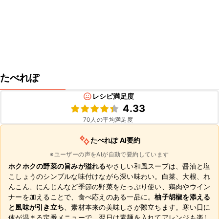
たべれぽ
レシピ満足度
4.33
70
人の平均満足度
たべれぽ AI要約
※ユーザーの声をAIが自動で要約しています
ホクホクの野菜の旨みが溢れる
やさしい和風スープは、醤油と塩
こしょうのシンプルな味付けながら深い味わい。白菜、大根、れ
んこん、にんじんなど季節の野菜をたっぷり使い、鶏肉やウイン
ナーを加えることで、食べ応えのある一品に。
柚子胡椒を添える
と風味が引き立ち
、素材本来の美味しさが際立ちます。寒い日に
体が温まる定番メニューで、翌日は素麺を入れてアレンジも楽し