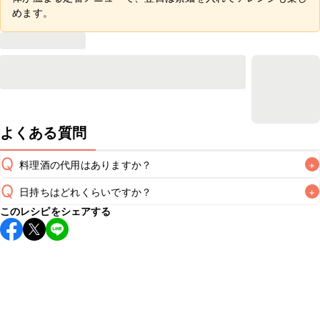
めます。
よくある質問
Q
料理酒の代用はありますか？
+
Q
日持ちはどれくらいですか？
+
A
このレシピをシェアする
保存期間は冷蔵で翌日中が目安です。なるべくお早めにお召
し上がりください。

A
※日持ちは目安です。
こちら
の注意事項をご確認の上、正し