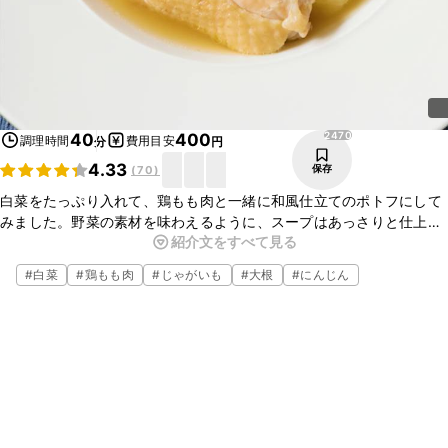
2470
40
400
調理時間
費用目安
分
円
4.33
保存
(
70
)
白菜をたっぷり入れて、鶏もも肉と一緒に和風仕立てのポトフにして
みました。野菜の素材を味わえるように、スープはあっさりと仕上げ
紹介文をすべて見る
てます。お好みの肉や野菜を入れるとレパートリーが広がります。体
が温まる一品ですので、是非お試しくださいね。
#
白菜
#
鶏もも肉
#
じゃがいも
#
大根
#
にんじん