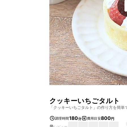
クッキーいちごタルト
「
クッキーいちごタルト
」の作り方を簡単
180
800
調理時間
費用目安
分
円
レビュー