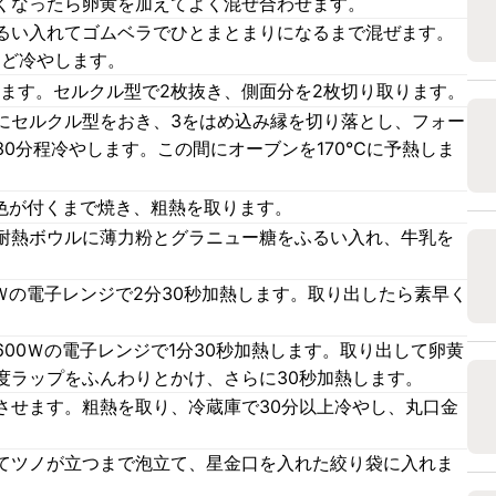
くなったら卵黄を加えてよく混ぜ合わせます。
るい入れてゴムベラでひとまとまりになるまで混ぜます。
ほど冷やします。
します。セルクル型で2枚抜き、側面分を2枚切り取ります。
にセルクル型をおき、3をはめ込み縁を切り落とし、フォー
0分程冷やします。この間にオーブンを170℃に予熱しま
き色が付くまで焼き、粗熱を取ります。
耐熱ボウルに薄力粉とグラニュー糖をふるい入れ、牛乳を
。
Ｗの電子レンジで2分30秒加熱します。取り出したら素早く
00Ｗの電子レンジで1分30秒加熱します。取り出して卵黄
度ラップをふんわりとかけ、さらに30秒加熱します。
させます。粗熱を取り、冷蔵庫で30分以上冷やし、丸口金
てツノが立つまで泡立て、星金口を入れた絞り袋に入れま