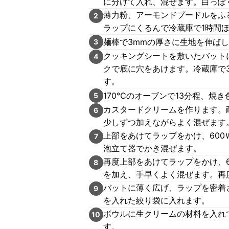
に分けて入れ、混ぜます。白っぽ
薄力粉、アーモンドプードルをふ
2
ラップにくるんで冷蔵庫で1時間
麺棒で3mmの厚さに生地を伸ば
3
クッキングシートを敷いたバット
4
クで底に穴をあけます。冷蔵庫で3
す。
170℃のオーブンで13分程、焼
5
カスタードクリームを作ります。
6
少しずつ加えながらよく混ぜます
上部をあけてラップをかけ、600
7
泡立て器でかき混ぜます。
再度上部をあけてラップをかけ、6
8
を加え、手早くよく混ぜます。再
バットに薄く広げ、ラップを密着
9
を入れた絞り袋に入れます。
ボウルに生クリームの材料を入れ
10
す。