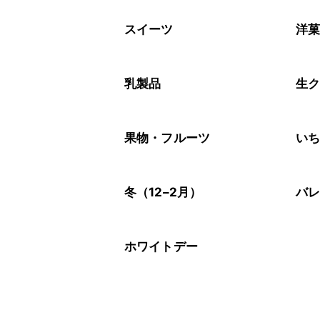
A
※日持ちは目安です。
こちら
スイーツ
洋
乳製品
生
果物・フルーツ
い
冬（12–2月）
バ
ホワイトデー