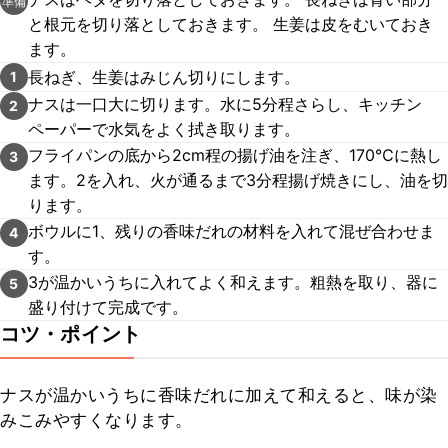
準備
と根元を切り落としておきます。 生姜は皮をむいておき
ます。
長ねぎ、生姜はみじん切りにします。
1
ナスは一口大に切ります。水に5分程さらし、キッチン
2
ペーパーで水気をよく拭き取ります。
フライパンの底から2cm程の揚げ油を注ぎ、170℃に熱し
3
ます。2を入れ、火が通るまで3分程揚げ焼きにし、油を切
ります。
ボウルに1、残りの香味だれの材料を入れて混ぜ合わせま
4
す。
3が温かいうちに入れてよく和えます。粗熱を取り、器に
5
盛り付けて完成です。
コツ・ポイント
ナスが温かいうちに香味だれに加えて和えると、味が染
みこみやすくなります。