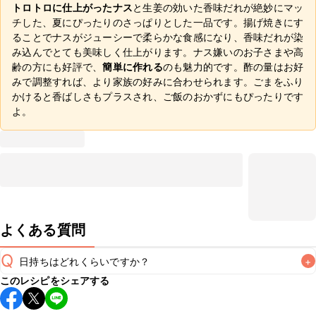
トロトロに仕上がったナス
と生姜の効いた香味だれが絶妙にマッ
チした、夏にぴったりのさっぱりとした一品です。揚げ焼きにす
ることでナスがジューシーで柔らかな食感になり、香味だれが染
み込んでとても美味しく仕上がります。ナス嫌いのお子さまや高
齢の方にも好評で、
簡単に作れる
のも魅力的です。酢の量はお好
みで調整すれば、より家族の好みに合わせられます。ごまをふり
かけると香ばしさもプラスされ、ご飯のおかずにもぴったりです
よ。
よくある質問
Q
日持ちはどれくらいですか？
+
このレシピをシェアする
保存期間は冷蔵で当日中が目安です。なるべくお早めにお召
し上がりください。
