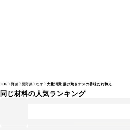
A
※日持ちは目安です。
こちら
の注意事項をご確認の上、正し
TOP
野菜
夏野菜
なす
大量消費 揚げ焼きナスの香味だれ和え
同じ材料の人気ランキング