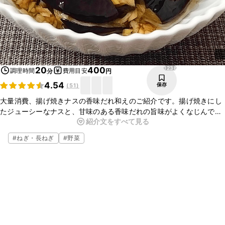
1238
20
400
調理時間
費用目安
分
円
4.54
保存
(
51
)
大量消費、揚げ焼きナスの香味だれ和えのご紹介です。揚げ焼きにし
たジューシーなナスと、甘味のある香味だれの旨味がよくなじんでお
紹介文をすべて見る
いしいですよ。ナスの大量消費にぴったりの一品です。ぜひお試しく
ださいね。
#
ねぎ・長ねぎ
#
野菜