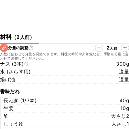
材料
（
2人前
）
2
分量の調整
人前
人数に合わせて分量を調整できます。料理の時間や火加減など、手順も分量に合
わせて調整してくださいね。
ナス (3本)
300g
水 (さらす用)
適量
揚げ油
適量
香味だれ
長ねぎ (1/3本)
40g
生姜
10g
酢
大さじ2
しょうゆ
大さじ1