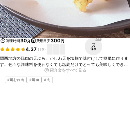
1077
30
300
調理時間
費用目安
分
円
4.37
保存
(
30
)
関西地方の鶏肉の天ぷら、かしわ天を塩麹で味付けして簡単に作りま
す。色々な調味料を使わなくても塩麹だけでとっても美味しくできま
紹介文をすべて見る
すよ。よく味付けが染み込んでやわらかくジューシーに揚がったかし
わ天はたまらない美味しさです。
#
鶏むね肉
#
鶏肉
#
肉