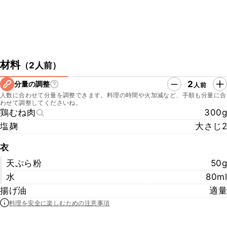
材料
（
2人前
）
2
分量の調整
人前
人数に合わせて分量を調整できます。料理の時間や火加減など、手順も分量に合
わせて調整してくださいね。
鶏むね肉
300g
塩麹
大さじ2
衣
天ぷら粉
50g
水
80ml
揚げ油
適量
料理を安全に楽しむための注意事項