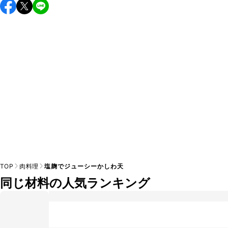
保存期間は冷蔵で翌日中が目安です。なるべくお早めにお召
し上がりください。

A
※日持ちは目安です。
こちら
の注意事項をご確認の上、正し
TOP
肉料理
塩麹でジューシーかしわ天
同じ材料の人気ランキング