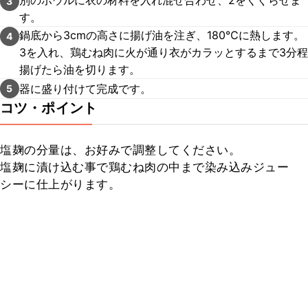
別のボウルに衣の材料を入れ混ぜ合わせ、2をくぐらせま
3
す。
鍋底から3cmの高さに揚げ油を注ぎ、180℃に熱します。
4
3を入れ、鶏むね肉に火が通り衣がカラッとするまで3分程
揚げたら油を切ります。
器に盛り付けて完成です。
5
コツ・ポイント
塩麹の分量は、お好みで調整してください。

塩麹に漬け込む事で鶏むね肉の中まで染み込みジュー
シーに仕上がります。