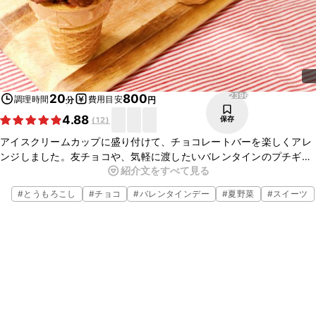
2396
20
800
調理時間
費用目安
分
円
4.88
保存
(
12
)
アイスクリームカップに盛り付けて、チョコレートバーを楽しくアレ
ンジしました。友チョコや、気軽に渡したいバレンタインのプチギフ
紹介文をすべて見る
トにもオススメです。作り方はとっても簡単なので、小さなお子さま
と一緒に作っても楽しいですよ。ぜひお試しください！
#
とうもろこし
#
チョコ
#
バレンタインデー
#
夏野菜
#
スイーツ