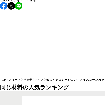
保存期間は冷蔵で翌日中が目安です。なるべくお早めにお召
し上がりください。

A
※日持ちは目安です。
こちら
の注意事項をご確認の上、正し
TOP
スイーツ
洋菓子
アイス
楽しくデコレーション アイスコーンカッ
同じ材料の人気ランキング