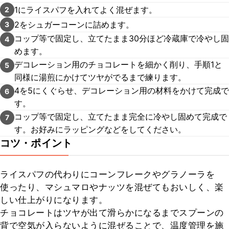
1にライスパフを入れてよく混ぜます。
2
2をシュガーコーンに詰めます。
3
コップ等で固定し、立てたまま30分ほど冷蔵庫で冷やし固
4
めます。
デコレーション用のチョコレートを細かく削り、手順1と
5
同様に湯煎にかけてツヤがでるまで練ります。
4を5にくぐらせ、デコレーション用の材料をかけて完成で
6
す。
コップ等で固定し、立てたまま完全に冷やし固めて完成で
7
す。お好みにラッピングなどをしてください。
コツ・ポイント
ライスパフの代わりにコーンフレークやグラノーラを
使ったり、マシュマロやナッツを混ぜてもおいしく、楽
しい仕上がりになります。

チョコレートはツヤが出て滑らかになるまでスプーンの
背で空気が入らないように混ぜることで、温度管理を施