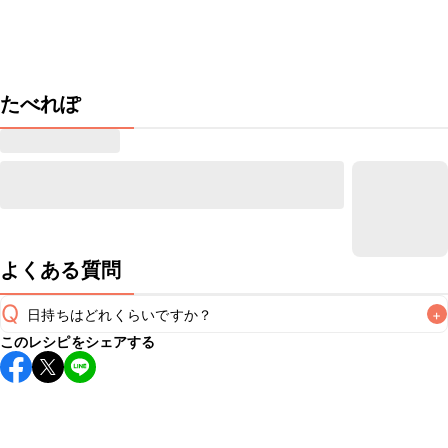
たべれぽ
よくある質問
Q
日持ちはどれくらいですか？
+
このレシピをシェアする
保存期間は冷蔵で当日中が目安です。なるべくお早めにお召
し上がりください。

A
※日持ちは目安です。
こちら
の注意事項をご確認の上、正し