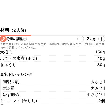
材料
（
2人前
）
2
分量の調整
人前
人数に合わせて分量を調整できます。料理の時間や火加減など、手順も分量に合
わせて調整してくださいね。
大根
150g
ホタテの水煮 (正味)
40g
きゅうり
30g
豆乳ドレッシング
調製豆乳
大さじ1
ポン酢
大さじ1
ゆず胡椒
小さじ1/4
ミニトマト (飾り用)
2個