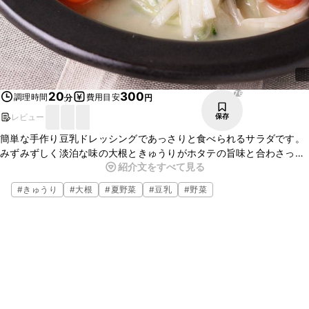
76
20
300
調理時間
費用目安
分
円
レビュー
保存
簡単な手作り豆乳ドレッシングであっさりと食べられるサラダです。
みずみずしく淡泊な味の大根ときゅうりがホタテの旨味と合わさって
紹介文をすべて見る
美味しいですよ。白菜や水菜などともよく合いますので、市販のド
レッシングを使ったサラダに飽きた時など是非お試しくださいね。
#
きゅうり
#
大根
#
夏野菜
#
豆乳
#
野菜