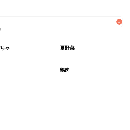
+
リ
なるべくお早めにお召し上がりください。

ぼちゃ
夏野菜
鶏肉