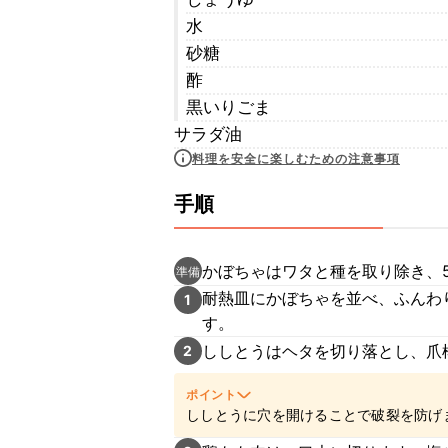
水
砂糖
酢
黒いりごま
サラダ油
料理を安全に楽しむための注意事項
手順
かぼちゃはワタと種を取り除き、
準備
耐熱皿にかぼちゃを並べ、ふんわ
1
す。
ししとうはヘタを切り落とし、爪
2
ポイント
ししとうに穴を開けることで破裂を防げ
ださいね。