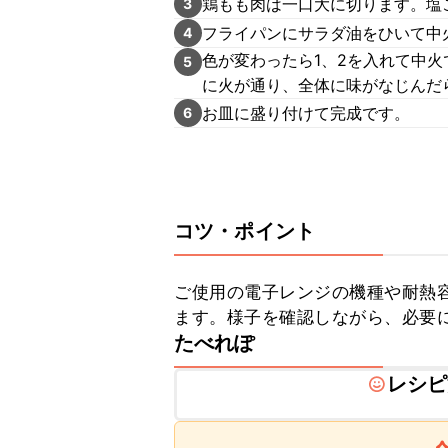
鶏もも肉は一口大に切ります。塩
3
フライパンにサラダ油をひいて中
4
色が変わったら1、2を入れて中火
5
に火が通り、全体に味がなじんだ
お皿に盛り付けて完成です。
6
コツ・ポイント
ご使用の電子レンジの機種や耐熱
ます。様子を確認しながら、必要
たべれぽ
レシピ