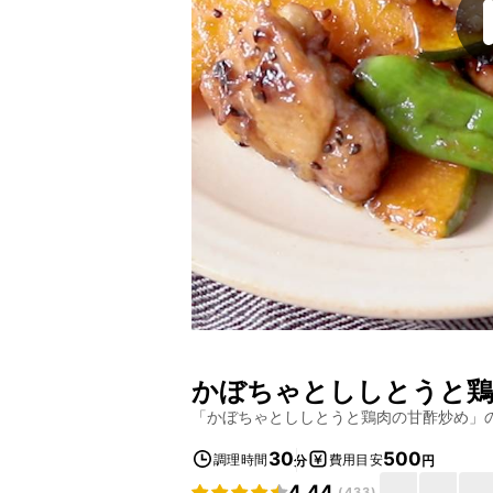
かぼちゃとししとうと鶏
「
かぼちゃとししとうと鶏肉の甘酢炒め
」
30
500
調理時間
費用目安
分
円
4.44
(
433
)