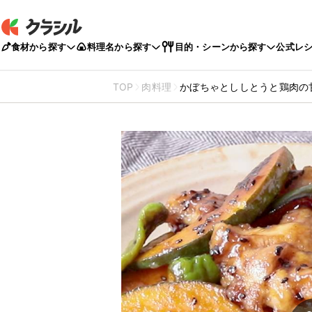
食材から探す
料理名から探す
目的・シーンから探す
公式レ
TOP
肉料理
かぼちゃとししとうと鶏肉の