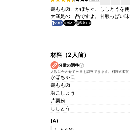
鶏もも肉、かぼちゃ、ししとうを使
大満足の一品ですよ。甘酸っぱい味
印刷する
シェア
ポスト
材料
（
2人前
）
分量の調整
人数に合わせて分量を調整できます。料理の時間
かぼちゃ
鶏もも肉
塩こしょう
片栗粉
ししとう
(A)
しょうゆ