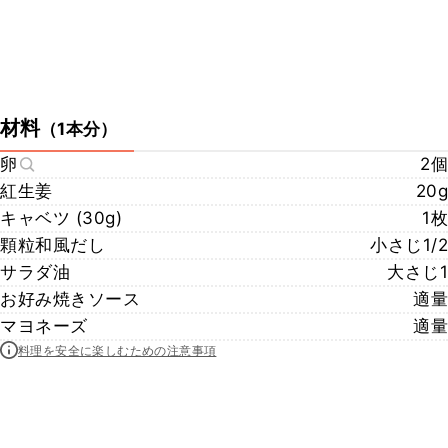
材料
（
1本分
）
卵
2個
紅生姜
20g
キャベツ (30g)
1枚
顆粒和風だし
小さじ1/2
サラダ油
大さじ1
お好み焼きソース
適量
マヨネーズ
適量
料理を安全に楽しむための注意事項