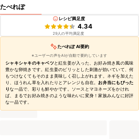
たべれぽ
レシピ満足度
4.34
29
人の平均満足度
たべれぽ AI要約
※ユーザーの声をAIが自動で要約しています
シャキシャキのキャベツ
と紅生姜が入った、お好み焼き風の風味
豊かな卵焼きです。紅生姜のピリッとした刺激が効いていて、何
もつけなくてもそのまま美味しく召し上がれます。ネギを加えた
り、ほうれん草を入れたりとアレンジも自在。
お弁当にもぴった
り
な一品で、彩りも鮮やかです。ソースとマヨネーズをかけれ
ば、まるでお好み焼きのような味わいに変身！家族みんなに好評
な一品です。