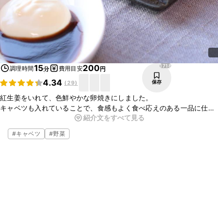
1718
15
200
調理時間
費用目安
分
円
4.34
保存
(
29
)
紅生姜をいれて、色鮮やかな卵焼きにしました。
キャベツも入れていることで、食感もよく食べ応えのある一品に仕上
紹介文をすべて見る
がっています。
お好みで、ソースとマヨネーズをつけてお召し上がりいただくとお好
#
キャベツ
#
野菜
み焼き風の卵焼きになって美味しいですよ。