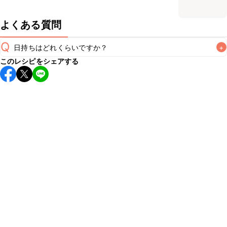
よくある質問
Q
日持ちはどれくらいですか？
+
このレシピをシェアする
保存期間は冷蔵で翌日中が目安です。なるべくお早めにお召
し上がりください。

A
※日持ちは目安です。
こちら
の注意事項をご確認の上、正し