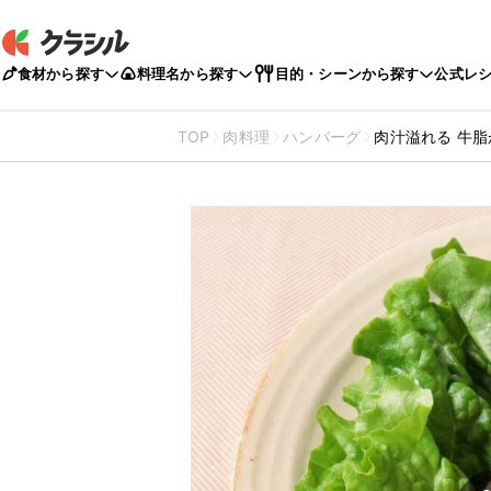
食材から探す
料理名から探す
目的・シーンから探す
公式レ
TOP
肉料理
ハンバーグ
肉汁溢れる 牛