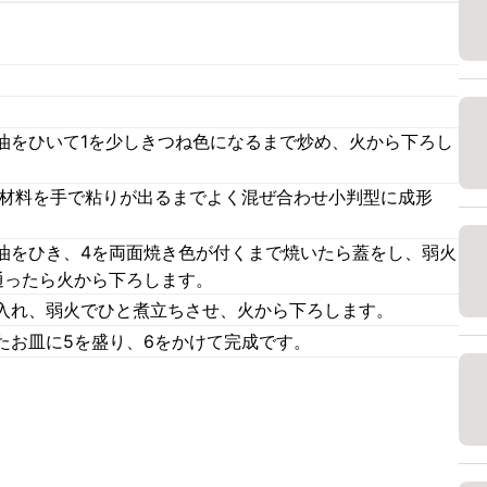
油をひいて1を少しきつね色になるまで炒め、火から下ろし
の材料を手で粘りが出るまでよく混ぜ合わせ小判型に成形
油をひき、4を両面焼き色が付くまで焼いたら蓋をし、弱火
通ったら火から下ろします。
入れ、弱火でひと煮立ちさせ、火から下ろします。
たお皿に5を盛り、6をかけて完成です。