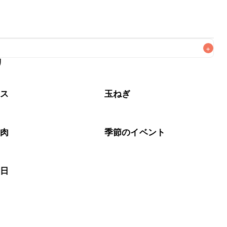
+
リ
なるべくお早めにお召し上がりください。

タス
玉ねぎ
き肉
季節のイベント
の日