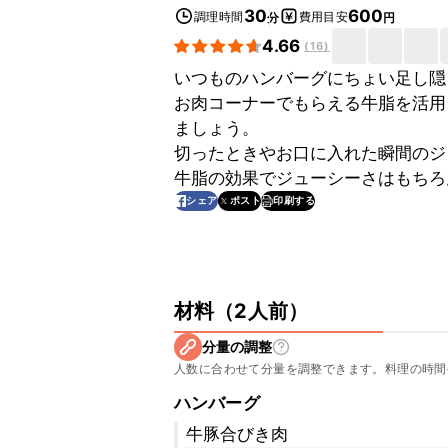
30
600
調理時間
費用目安
分
円
4.66
(
16
)
いつものハンバーグにちょい足し隠
お肉コーナーでもらえる牛脂を活用
ましょう。
切ったときやお口に入れた瞬間のジ
牛脂の効果でジューシーさはもちろ
印刷する
シェア
ポスト
材料
（
2人前
）
分量の調整
人数に合わせて分量を調整できます。料理の時間
ハンバーグ
牛豚合びき肉