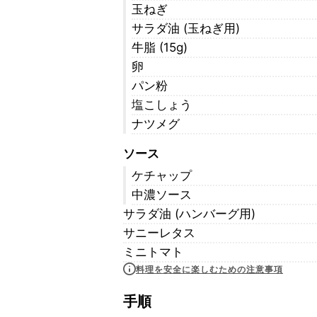
玉ねぎ
サラダ油 (玉ねぎ用)
牛脂 (15g)
卵
パン粉
塩こしょう
ナツメグ
ソース
ケチャップ
中濃ソース
サラダ油 (ハンバーグ用)
サニーレタス
ミニトマト
料理を安全に楽しむための注意事項
手順