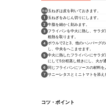
玉ねぎは皮を剥いておきます。
準備
玉ねぎをみじん切りにします。
1
牛脂を細かく刻みます。
2
フライパンを中火に熱し、サラダ
3
粗熱を取ります。
ボウルで2と3、他のハンバーグ
4
し、中央をへこませます。
中火に熱したフライパンにサラダ
5
にして5分程蒸し焼きにし、火が
同じフライパンにソースの材料を
6
サニーレタスとミニトマトを添え
7
コツ・ポイント