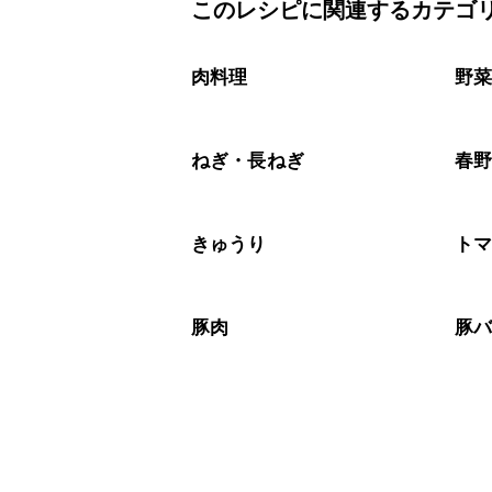
このレシピに関連するカテゴ
こちらのレシピは出来たてをお召し上
A
※日持ちは目安です。
こちら
肉料理
野
ねぎ・長ねぎ
春
きゅうり
ト
豚肉
豚