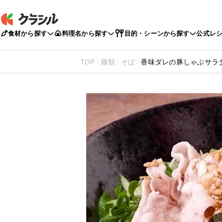
食材から探す
料理名から探す
目的・シーンから探す
公式レ
TOP
麺類
そば
香味ダレの豚しゃぶサラ