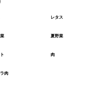
リ
がりいただくことをおすすめします。

菜
レタス
野菜
夏野菜
マト
肉
バラ肉