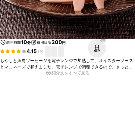
135
10
200
調理時間
費用目安
分
円
4.15
保存
(
5
)
もやしと魚肉ソーセージを電子レンジで加熱して、オイスターソース
とマヨネーズで和えました。電子レンジで調理できるので、さっとお
紹介文をすべて見る
作りいただけます。ぜひお試しください。