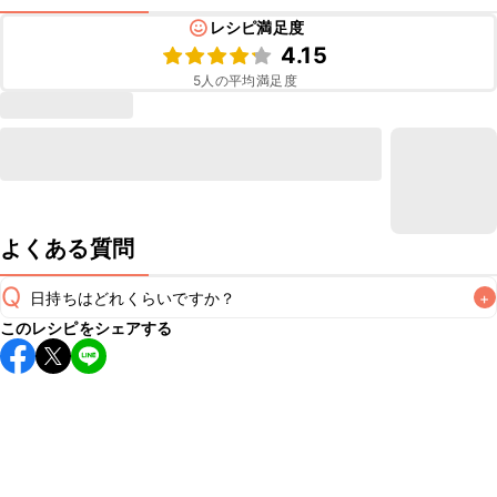
レシピ満足度
4.15
5
人の平均満足度
よくある質問
Q
日持ちはどれくらいですか？
+
このレシピをシェアする
保存期間は冷蔵で翌日中が目安です。なるべくお早めにお召
し上がりください。

A
※日持ちは目安です。
こちら
の注意事項をご確認の上、正し