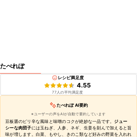
たべれぽ
レシピ満足度
4.55
77
人の平均満足度
たべれぽ AI要約
※ユーザーの声をAIが自動で要約しています
豆板醤のピリ辛な風味と味噌のコクが絶妙な一品です。
ジュー
シーな肉団子
には玉ねぎ、人参、ネギ、生姜を刻んで加えると旨
味が増します。白菜、もやし、きのこ類など好みの野菜を入れれ