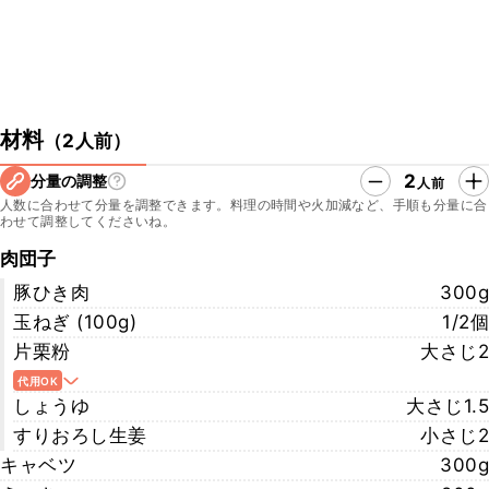
材料
（
2人前
）
2
分量の調整
人前
人数に合わせて分量を調整できます。料理の時間や火加減など、手順も分量に合
わせて調整してくださいね。
肉団子
豚ひき肉
300g
玉ねぎ (100g)
1/2個
片栗粉
大さじ2
代用OK
しょうゆ
大さじ1.5
すりおろし生姜
小さじ2
キャベツ
300g