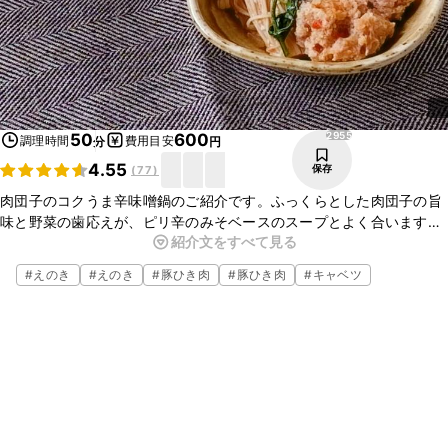
2955
50
600
調理時間
費用目安
分
円
4.55
保存
(
77
)
肉団子のコクうま辛味噌鍋のご紹介です。ふっくらとした肉団子の旨
味と野菜の歯応えが、ピリ辛のみそベースのスープとよく合います。
紹介文をすべて見る
お好みの肉や野菜等の具材を入れるとアレンジが広がりますよ。ぜひ
お試しくださいね。
#
えのき
#
えのき
#
豚ひき肉
#
豚ひき肉
#
キャベツ