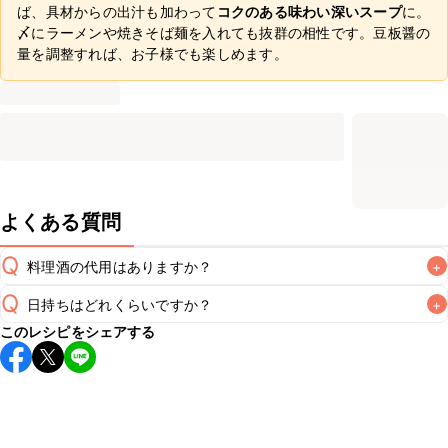
ば、具材からの出汁も加わって
コクのある味わい深いスープ
に。
〆にラーメンや焼きそば麺を入れても抜群の相性です。豆板醤の
量を調整すれば、お子様でも楽しめます。
よくある質問
Q
料理酒の代用はありますか？
+
Q
日持ちはどれくらいですか？
+
A
このレシピをシェアする
保存期間は冷蔵で翌日中が目安です。なるべくお早めにお召
し上がりください。

A
※日持ちは目安です。
こちら
の注意事項をご確認の上、正し