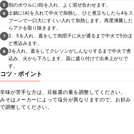
別のボウルに(B)を入れ、よく混ぜ合わせます。
5
土鍋に(A)を入れて中火で加熱し、ひと煮立ちしたら4をス
6
プーンで一口大にすくい入れて加熱します。再度沸騰した
らアクを取り除きます。
2、5を入れ、蓋をして肉団子に火が通るまで中火で5分ほ
7
ど煮込みます。
3を入れ、蓋をしてクレソンがしんなりするまで中火で煮
8
込み、火から下ろします。器に盛り付けて出来上がりで
す。
コツ・ポイント
辛味が苦手な方は、豆板醤の量を調整してください。

みそはメーカーによって塩分が異なりますので、お好み
で調整してください。