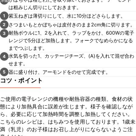
準備
は粗みじん切りにしておきます。
紫玉ねぎは薄切りにして、水に10分ほどさらします。
1
さつまいもとかぼちゃは皮付きのまま2cm角に切ります。
2
耐熱ボウルに1、2を入れて、ラップをかけ、600Wの電子
3
レンジで5分ほど加熱します。フォークでなめらかになる
までつぶします。
水気を切った1、カッテージチーズ、(A)を入れて混ぜ合わ
4
せます。
器に盛り付け、アーモンドをのせて完成です。
5
コツ・ポイント
ご使用の電子レンジの機種や耐熱容器の種類、食材の状
態により加熱具合に誤差が生じます。様子を確認しなが
ら、必要に応じて加熱時間を調整し加熱してください。

こちらのレシピは、はちみつを使用しております。1歳未
満（乳児）のお子様はお召し上がりにならないようご注