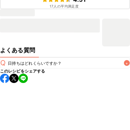
17
人の平均満足度
よくある質問
Q
日持ちはどれくらいですか？
+
このレシピをシェアする
保存期間は冷蔵で当日中が目安です。なるべくお早めにお召
し上がりください。

A
※日持ちは目安です。
こちら
の注意事項をご確認の上、正し