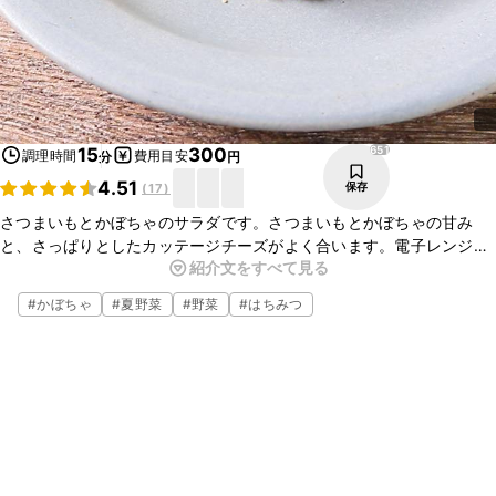
651
15
300
調理時間
費用目安
分
円
4.51
保存
(
17
)
さつまいもとかぼちゃのサラダです。さつまいもとかぼちゃの甘み
と、さっぱりとしたカッテージチーズがよく合います。電子レンジで
紹介文をすべて見る
加熱するので短時間で簡単にできますよ。あともう一品欲しいとき
に、作ってみてくださいね。
#
かぼちゃ
#
夏野菜
#
野菜
#
はちみつ