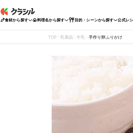
食材から探す
料理名から探す
目的・シーンから探す
公式レ
TOP
乳製品
牛乳
手作り卵ふりかけ