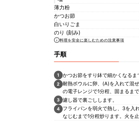
薄力粉
かつお節
白いりごま
のり (刻み)
料理を安全に楽しむための注意事項
手順
かつお節をすり鉢で細かくなるま
1
耐熱ボウルに卵、(A)を入れて混
2
の電子レンジで1分程、固まるま
濾し器で裏ごしします。
3
フライパンを弱火で熱し、3を入れ
4
なじむまで1分程炒ります。火を