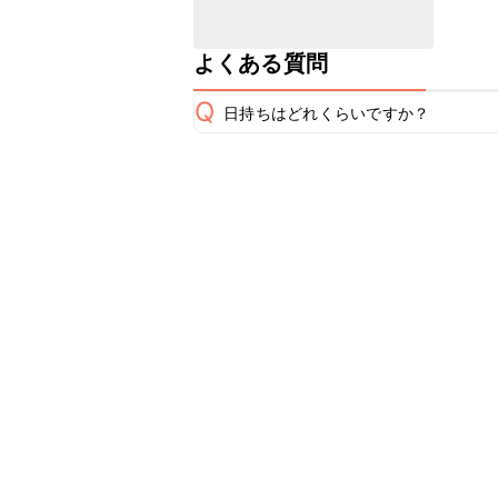
よくある質問
Q
日持ちはどれくらいですか？
保存期間は冷蔵で2~3日が目安です。
A
※日持ちは目安です。
こちら