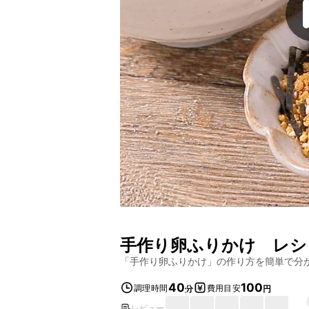
手作り卵ふりかけ
レシ
「
手作り卵ふりかけ
」の作り方を簡単で分
40
100
調理時間
費用目安
分
円
レビュー