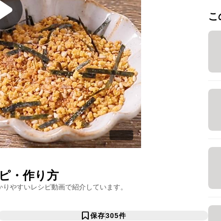
こ
ピ・作り方
かりやすいレシピ動画で紹介しています。
保存
305
件