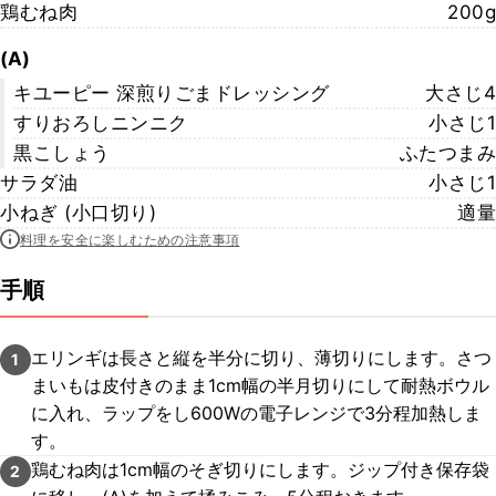
鶏むね肉
200g
(A)
キユーピー 深煎りごまドレッシング
大さじ4
すりおろしニンニク
小さじ1
黒こしょう
ふたつまみ
サラダ油
小さじ1
小ねぎ (小口切り)
適量
料理を安全に楽しむための注意事項
手順
エリンギは長さと縦を半分に切り、薄切りにします。さつ
1
まいもは皮付きのまま1cm幅の半月切りにして耐熱ボウル
に入れ、ラップをし600Wの電子レンジで3分程加熱しま
す。
鶏むね肉は1cm幅のそぎ切りにします。ジップ付き保存袋
2