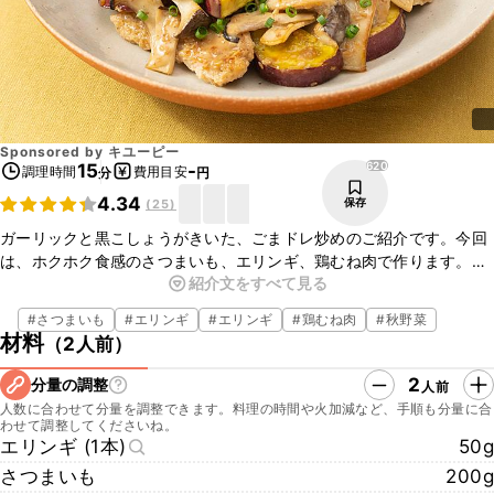
Sponsored by
キユーピー
620
15
-
調理時間
費用目安
分
円
4.34
保存
(
25
)
ガーリックと黒こしょうがきいた、ごまドレ炒めのご紹介です。今回
は、ホクホク食感のさつまいも、エリンギ、鶏むね肉で作ります。決
紹介文をすべて見る
め手は下味！鶏むね肉を「深煎りごまドレッシング」、すりおろしニ
ンニク、黒こしょうと一緒に5分漬け込めば、しっかりと味がつき、
#
さつまいも
#
エリンギ
#
エリンギ
#
鶏むね肉
#
秋野菜
ごはんがすすむおいしさに仕上がります。さらに鶏むね肉がしっとり
材料
（
2人前
）
とやわらか食感になりますよ。マンネリしがちな炒めものの、レパー
トリーを増やしてみてくださいね！
2
分量の調整
人前
人数に合わせて分量を調整できます。料理の時間や火加減など、手順も分量に合
わせて調整してくださいね。
エリンギ (1本)
50g
さつまいも
200g