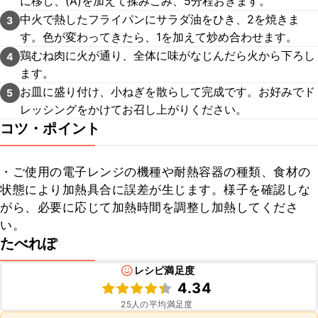
に移し、(A)を加えて揉みこみ、5分程おきます。
中火で熱したフライパンにサラダ油をひき、2を焼きま
3
す。色が変わってきたら、1を加えて炒め合わせます。
鶏むね肉に火が通り、全体に味がなじんだら火から下ろし
4
ます。
お皿に盛り付け、小ねぎを散らして完成です。お好みでド
5
レッシングをかけてお召し上がりください。
コツ・ポイント
・ご使用の電子レンジの機種や耐熱容器の種類、食材の
状態により加熱具合に誤差が生じます。様子を確認しな
がら、必要に応じて加熱時間を調整し加熱してくださ
い。
たべれぽ
レシピ満足度
4.34
25
人の平均満足度