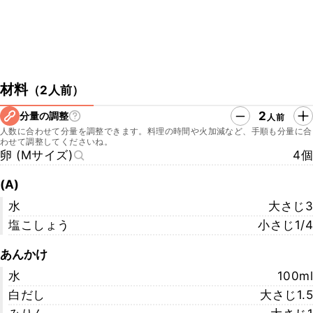
材料
（
2人前
）
2
分量の調整
人前
人数に合わせて分量を調整できます。料理の時間や火加減など、手順も分量に合
わせて調整してくださいね。
卵 (Mサイズ)
4個
(A)
水
大さじ3
塩こしょう
小さじ1/4
あんかけ
水
100ml
白だし
大さじ1.5