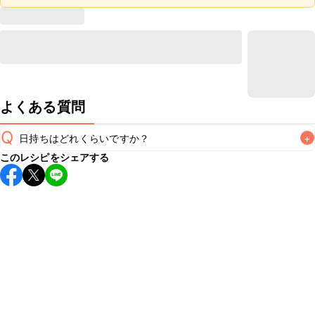
よくある質問
Q
日持ちはどれくらいですか？
+
このレシピをシェアする
保存期間は冷蔵で当日中が目安です。なるべくお早めにお召
し上がりください。

A
※日持ちは目安です。
こちら
の注意事項をご確認の上、正し