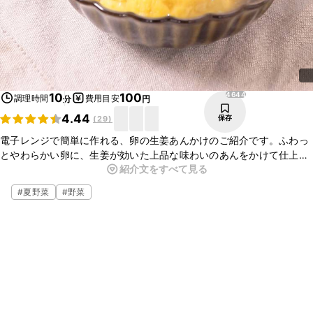
4644
10
100
調理時間
費用目安
分
円
4.44
保存
(
29
)
電子レンジで簡単に作れる、卵の生姜あんかけのご紹介です。ふわっ
とやわらかい卵に、生姜が効いた上品な味わいのあんをかけて仕上げ
紹介文をすべて見る
ました。白だしで簡単に味が決まるお手軽な一品なので、ぜひ作って
みてくださいね。
#
夏野菜
#
野菜