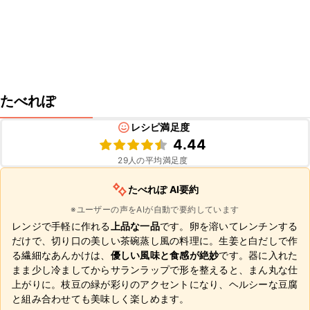
たべれぽ
レシピ満足度
4.44
29
人の平均満足度
たべれぽ AI要約
※ユーザーの声をAIが自動で要約しています
レンジで手軽に作れる
上品な一品
です。卵を溶いてレンチンする
だけで、切り口の美しい茶碗蒸し風の料理に。生姜と白だしで作
る繊細なあんかけは、
優しい風味と食感が絶妙
です。器に入れた
まま少し冷ましてからサランラップで形を整えると、まん丸な仕
上がりに。枝豆の緑が彩りのアクセントになり、ヘルシーな豆腐
と組み合わせても美味しく楽しめます。