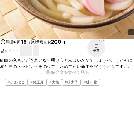
353
15
200
調理時間
費用目安
分
円
レビュー
保存
紅白の色合いがきれいな年明けうどんはいかがでしょうか。うどんに
赤と白のトッピングをのせて、おめでたい新年を祝ううどんです。
紹介文をすべて見る
さっぱりとしながらもコクのある味わいがおいしい一品なので、ぜひ
お試しくださいね。
#
かまぼこ
#
お正月
#
大根
#
明太子
#
練り物