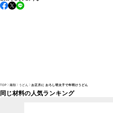
こちらのレシピは出来たてをお召し上がりいただくことをお
すすめします。

A
※日持ちは目安です。
こちら
の注意事項をご確認の上、正し
TOP
麺類
うどん
お正月に おろし明太子で年明けうどん
同じ材料の人気ランキング