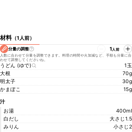
材料
（
1人前
）
1
分量の調整
人前
人数に合わせて分量を調整できます。料理の時間や火加減など、手順も分量に合
わせて調整してくださいね。
うどん (ゆで)
1玉
大根
70g
明太子
30g
かまぼこ
15g
汁
お湯
400ml
白だし
大さじ1.5
みりん
小さじ2