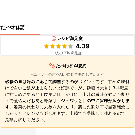
たべれぽ
レシピ満足度
4.39
29
人の平均満足度
たべれぽ AI要約
※ユーザーの声をAIが自動で要約しています
砂糖の量は好みに応じて調整
するのがポイントです。甘めの味付
けで白いご飯が止まらないと好評ですが、砂糖は大さじ3-4程度
に控えめにすると丁度良い仕上がりに。出汁の旨味が効いた割り
下で煮込んだお肉と野菜は、
ジュワッと口の中に旨味が広がりま
す
。春菊の代わりに人参を入れたり、残った割り下で翌朝雑炊に
したりとアレンジも楽しめます。土鍋でも美味しく作れるので、
是非お試しください。