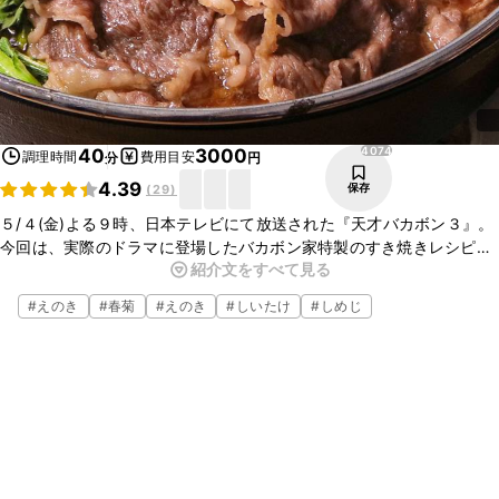
4074
40
3000
調理時間
費用目安
分
円
4.39
保存
(
29
)
５/４(金)よる９時、日本テレビにて放送された『天才バカボン３』。
今回は、実際のドラマに登場したバカボン家特製のすき焼きレシピを
紹介文をすべて見る
ご紹介します。昆布だしであっさりとした仕上がりの甘辛い割り下
は、ジューシーな牛肉とよく合います。GWは家族みんなですき焼き
#
えのき
#
春菊
#
えのき
#
しいたけ
#
しめじ
を囲んでみてはいかがですか？