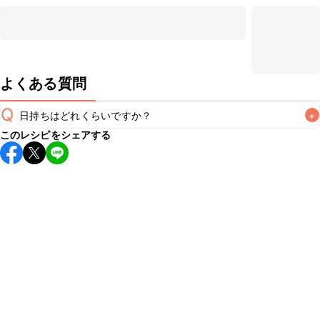
よくある質問
Q
日持ちはどれくらいですか？
+
このレシピをシェアする
保存期間は冷蔵で翌日中が目安です。なるべくお早めにお召
し上がりください。

A
※日持ちは目安です。
こちら
の注意事項をご確認の上、正し