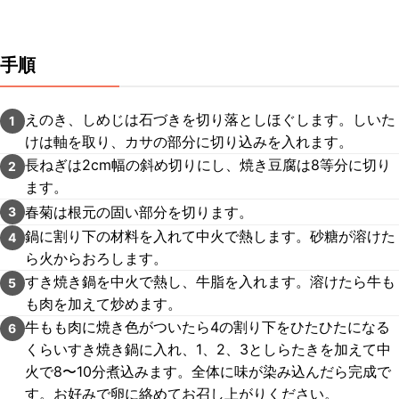
手順
えのき、しめじは石づきを切り落としほぐします。しいた
1
けは軸を取り、カサの部分に切り込みを入れます。
長ねぎは2cm幅の斜め切りにし、焼き豆腐は8等分に切り
2
ます。
春菊は根元の固い部分を切ります。
3
鍋に割り下の材料を入れて中火で熱します。砂糖が溶けた
4
ら火からおろします。
すき焼き鍋を中火で熱し、牛脂を入れます。溶けたら牛も
5
も肉を加えて炒めます。
牛もも肉に焼き色がついたら4の割り下をひたひたになる
6
くらいすき焼き鍋に入れ、1、2、3としらたきを加えて中
火で8〜10分煮込みます。全体に味が染み込んだら完成で
す。お好みで卵に絡めてお召し上がりください。