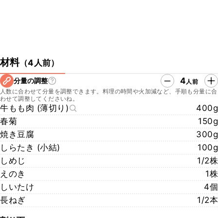
材料
（
4人前
）
4
分量の調整
人前
人数に合わせて分量を調整できます。料理の時間や火加減など、手順も分量に合
わせて調整してくださいね。
牛もも肉 (薄切り)
400g
春菊
150g
焼き豆腐
300g
しらたき (小結)
100g
しめじ
1/2株
えのき
1株
しいたけ
4個
長ねぎ
1/2本