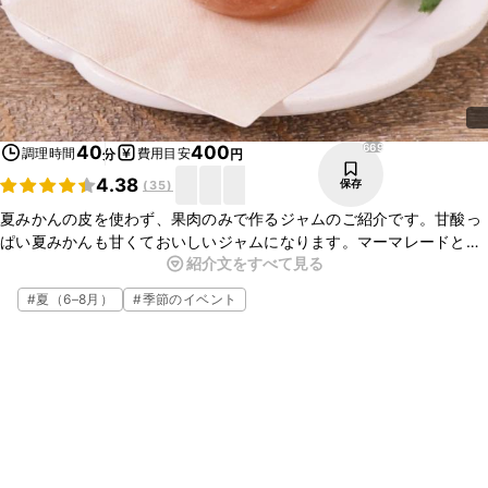
669
40
400
調理時間
費用目安
分
円
4.38
保存
(
35
)
夏みかんの皮を使わず、果肉のみで作るジャムのご紹介です。甘酸っ
ぱい夏みかんも甘くておいしいジャムになります。マーマレードと違
紹介文をすべて見る
い皮は加えませんので苦味もなくさわやかな仕上がりです。朝食のパ
ンにぬったり、ヨーグルトに加えてもとてもおいしいですよ。
#
夏（6–8月）
#
季節のイベント