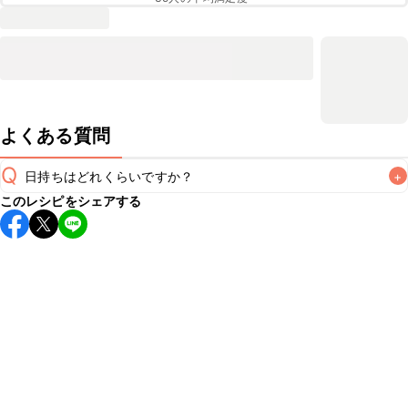
よくある質問
Q
日持ちはどれくらいですか？
+
このレシピをシェアする
保存期間は冷蔵で1週間が目安です。なるべくお早めにお召し
上がりください。

A
※日持ちは目安です。
こちら
の注意事項をご確認の上、正し