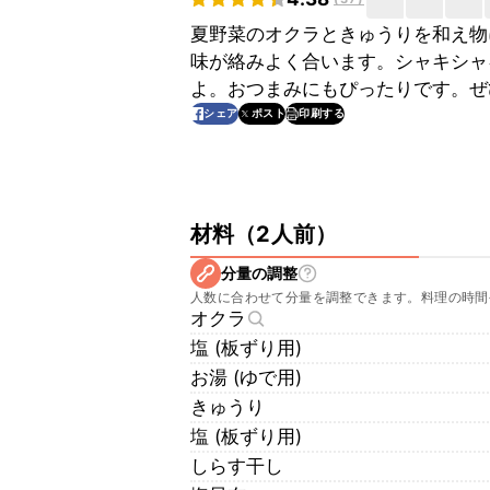
夏野菜のオクラときゅうりを和え物
味が絡みよく合います。シャキシャ
よ。おつまみにもぴったりです。ぜ
印刷する
シェア
ポスト
材料
（
2人前
）
分量の調整
人数に合わせて分量を調整できます。料理の時間
オクラ
塩 (板ずり用)
お湯 (ゆで用)
きゅうり
塩 (板ずり用)
しらす干し