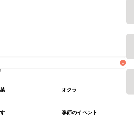
+
リ
なるべくお早めにお召し上がりください。

野菜
オクラ
らす
季節のイベント