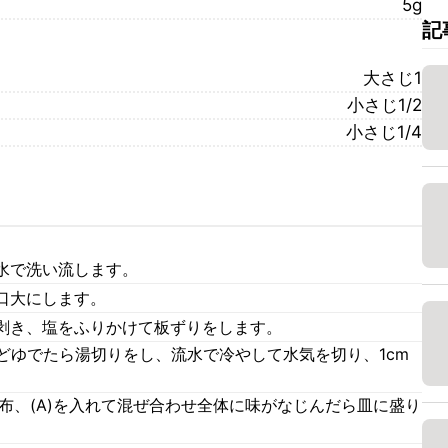
5g
記
大さじ1
小さじ1/2
小さじ1/4
水で洗い流します。
口大にします。
剥き、塩をふりかけて板ずりをします。
どゆでたら湯切りをし、流水で冷やして水気を切り、1cm
布、(A)を入れて混ぜ合わせ全体に味がなじんだら皿に盛り