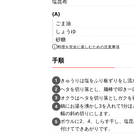
塩昆布
(A)
ごま油
しょうゆ
砂糖
料理を安全に楽しむための注意事項
手順
きゅうりは塩をふり板ずりをし流
1
ヘタを切り落とし、麺棒で叩き一
2
オクラはヘタを切り落としガクを
3
鍋にお湯を沸かし3を入れて1分ほ
4
幅の斜め切りにします。
ボウルに2、4、しらす干し、塩昆
5
付けてできあがりです。