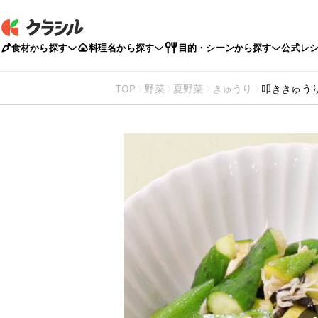
食材から探す
料理名から探す
目的・シーンから探す
公式レ
TOP
野菜
夏野菜
きゅうり
叩ききゅう