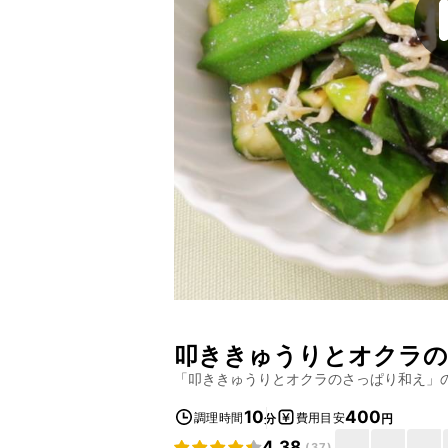
叩ききゅうりとオクラの
「
叩ききゅうりとオクラのさっぱり和え
」
10
400
調理時間
費用目安
分
円
4.38
(
37
)