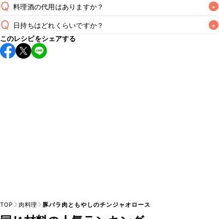
Q
料理酒の代用はありますか？
+
Q
日持ちはどれくらいですか？
+
A
このレシピをシェアする
保存期間は冷蔵で2~3日が目安です。なるべくお早めにお召
し上がりください。

A
※日持ちは目安です。
こちら
の注意事項をご確認の上、正し
TOP
肉料理
豚バラ肉ともやしのチンジャオロース