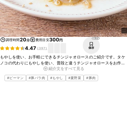
19.7K
20
300
調理時間
費用目安
分
円
4.47
保存
(
397
)
もやしを使い、お手軽にできるチンジャオロースのご紹介です。タケ
ノコの代わりにもやしを使い、普段と違うチンジャオロースをお作り
紹介文をすべて見る
いただけます。下味を付けた旨みたっぷりの豚バラ肉と、ピーマンと
もやしのシャキシャキ食感がおいしい一品です。ごはんのおかずには
#
ピーマン
#
豚バラ肉
#
もやし
#
夏野菜
#
豚肉
もちろん、お酒のおつまみにもぴったりですよ。とても簡単に作れま
すので、ぜひお試しくださいね。