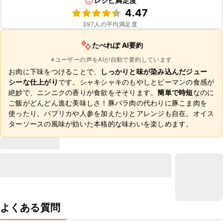
レシピ満足度
4.47
397
人の平均満足度
たべれぽ AI要約
※ユーザーの声をAIが自動で要約しています
お肉に下味をつけることで、
しっかりと味が染み込んだジュー
シーな仕上がり
です。シャキシャキのもやしとピーマンの食感が
絶妙で、ニンニクの香りが食欲をそそります。
簡単で時短
なのに
ご飯がどんどん進む美味しさ！豚バラ肉の代わりに豚こま肉を
使ったり、パプリカや人参を加えたりとアレンジも自在。オイス
ターソースの風味が効いた本格的な味わいを楽しめます。
よくある質問