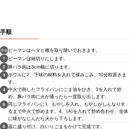
手順
ピーマンはヘタと種を取り除いておきます。
準備
ピーマンは細切りにします。
1
豚バラ肉は3cm幅に切ります。
2
ボウルに2、下味の材料を入れて揉みこみ、10分程置きま
3
す。
中火で熱したフライパンにごま油をひき、3を入れて炒
4
め、豚バラ肉に火が通ったら一度取り出します。
同じフライパンに1、もやしを入れ、もやしがしんなりす
5
るまで中火で炒めます。4、(A)を入れて炒め合わせ、全体
に味がなじんだら火から下ろします。
器に盛り付け、白いりごまをかけて完成です。
6