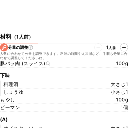
材料
（
1人前
）
1
分量の調整
人前
人数に合わせて分量を調整できます。料理の時間や火加減など、手順も分量に合
わせて調整してくださいね。
豚バラ肉 (スライス)
100g
下味
料理酒
大さじ1
しょうゆ
小さじ1
もやし
100g
ピーマン
1個
(A)