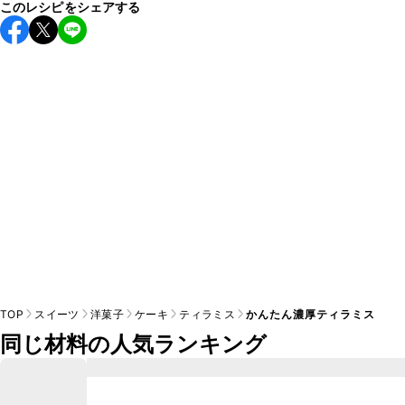
このレシピをシェアする
保存期間は冷蔵で当日中が目安です。なるべくお早めにお召
し上がりください。

A
※日持ちは目安です。
こちら
の注意事項をご確認の上、正し
TOP
スイーツ
洋菓子
ケーキ
ティラミス
かんたん濃厚ティラミス
同じ材料の人気ランキング