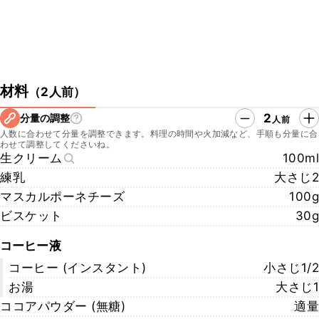
材料
（
2人前
）
2
分量の調整
人前
人数に合わせて分量を調整できます。料理の時間や火加減など、手順も分量に合
わせて調整してくださいね。
生クリーム
100ml
練乳
大さじ2
マスカルポーネチーズ
100g
ビスケット
30g
コーヒー液
コーヒー (インスタント)
小さじ1/2
お湯
大さじ1
ココアパウダー (無糖)
適量