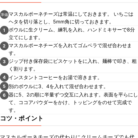
マスカルポーネチーズは常温にしておきます。 いちごは
準備
ヘタを切り落とし、5mm角に切っておきます。
ボウルに生クリーム、練乳を入れ、ハンドミキサーで8分
1
立てにします。
マスカルポーネチーズを入れてゴムベラで混ぜ合わせま
2
す。
ジップ付き保存袋にビスケットをに入れ、麺棒で叩き、粗
3
く割ります。
インスタントコーヒーをお湯で溶きます。
4
別のボウルに3、4を入れて混ぜ合わせます。
5
器に5、2の順に半量ずつ交互に入れます。表面を平らにし
6
て、ココアパウダーをかけ、トッピングをのせて完成で
す。
コツ・ポイント
マスカルポーネチーズの代わりにクリームチーズでも代