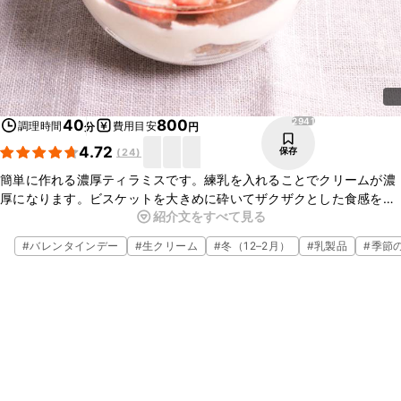
2941
40
800
調理時間
費用目安
分
円
4.72
保存
(
24
)
簡単に作れる濃厚ティラミスです。練乳を入れることでクリームが濃
厚になります。ビスケットを大きめに砕いてザクザクとした食感を楽
紹介文をすべて見る
しめるようにしました。マスカルポーネチーズの代わりにクリーム
チーズでも代用ができますが、マスカルポーネを使用したほうがより
#
バレンタインデー
#
生クリーム
#
冬（12–2月）
#
乳製品
#
季節
本場の味に近づきますよ。材料もシンプルで簡単に作れるので、ぜひ
試してみてくださいね。