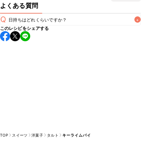
よくある質問
Q
日持ちはどれくらいですか？
+
このレシピをシェアする
保存期間は冷蔵で当日中が目安です。なるべくお早めにお召
し上がりください。

A
※日持ちは目安です。
こちら
の注意事項をご確認の上、正し
TOP
スイーツ
洋菓子
タルト
キーライムパイ