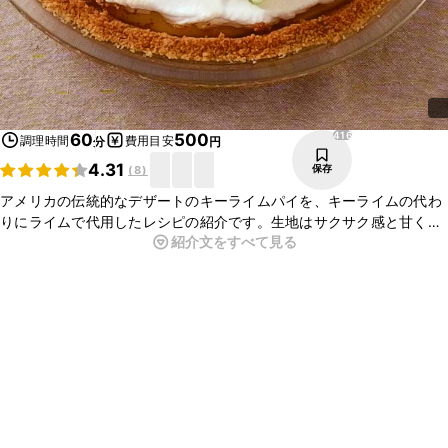
416
60
500
調理時間
費用目安
分
円
4.31
保存
(
8
)
アメリカの伝統的なデザートのキーライムパイを、キーライムの代わ
りにライムで代用したレシピの紹介です。生地はサクサク感と甘くて
紹介文をすべて見る
クリームの酸味と合い、止まらないおいしさです。ティータイムにぜ
ひお試しくださいね。