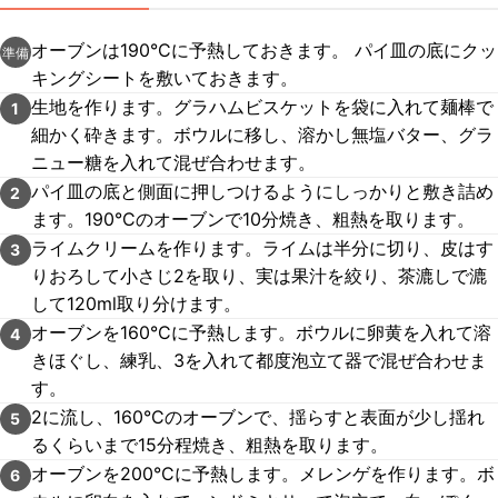
オーブンは190°Cに予熱しておきます。 パイ皿の底にクッ
準備
キングシートを敷いておきます。
生地を作ります。グラハムビスケットを袋に入れて麺棒で
1
細かく砕きます。ボウルに移し、溶かし無塩バター、グラ
ニュー糖を入れて混ぜ合わせます。
パイ皿の底と側面に押しつけるようにしっかりと敷き詰め
2
ます。190°Cのオーブンで10分焼き、粗熱を取ります。
ライムクリームを作ります。ライムは半分に切り、皮はす
3
りおろして小さじ2を取り、実は果汁を絞り、茶漉しで漉
して120ml取り分けます。
オーブンを160°Cに予熱します。ボウルに卵黄を入れて溶
4
きほぐし、練乳、3を入れて都度泡立て器で混ぜ合わせま
す。
2に流し、160°Cのオーブンで、揺らすと表面が少し揺れ
5
るくらいまで15分程焼き、粗熱を取ります。
オーブンを200°Cに予熱します。メレンゲを作ります。ボ
6