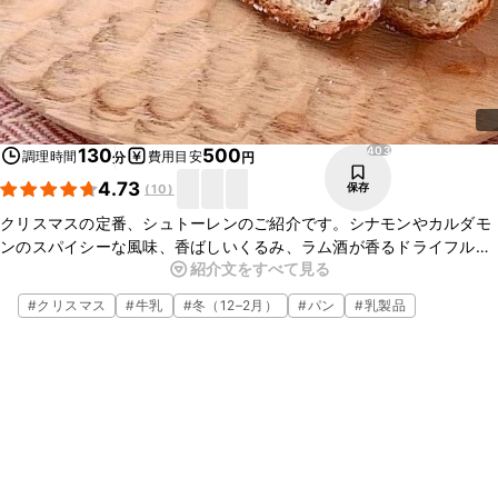
403
130
500
調理時間
費用目安
分
円
4.73
保存
(
10
)
クリスマスの定番、シュトーレンのご紹介です。シナモンやカルダモ
ンのスパイシーな風味、香ばしいくるみ、ラム酒が香るドライフルー
紹介文をすべて見る
ツがたまらないおいしさです。手作りシュトーレンを食べながらクリ
スマスを楽しんでくださいね。
#
クリスマス
#
牛乳
#
冬（12–2月）
#
パン
#
乳製品