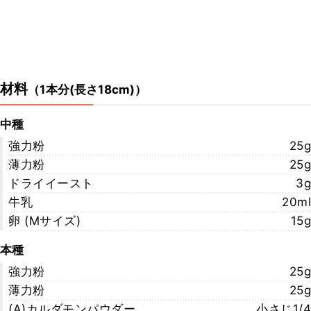
材料
（
1本分(長さ18cm)
）
中種
強力粉
25g
薄力粉
25g
ドライイースト
3g
牛乳
20ml
卵 (Mサイズ)
15g
本種
強力粉
25g
薄力粉
25g
(A)カルダモンパウダー
小さじ1/4