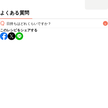
よくある質問
Q
日持ちはどれくらいですか？
+
このレシピをシェアする
保存期間は常温で翌日中が目安です。なるべくお早めにお召
し上がりください。

A
※日持ちは目安です。
こちら
の注意事項をご確認の上、正し