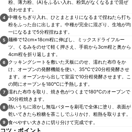
粉、薄力粉、(A)をふるい入れ、粉気がなくなるまで混ぜ
合わせます。
中種をちぎり入れ、ひとまとまりになるまで捏ねたら打ち
4
粉をふった台に出します。中種が完全に混ざり、生地が均
一になるまで5分程捏ねます。
麺棒で12cm×18cm程に伸ばし、ミックスドライフルー
5
ツ、くるみをのせて軽く押さえ、手前から3cm程と奥から
4cm程を折り返します。
クッキングシートを敷いた天板にのせ、濡れた布巾をか
6
け、オーブンの発酵機能を使い、35℃で20分程発酵させ
ます。オーブンから出して室温で10分程発酵させます。こ
の間にオーブンを180℃に予熱します。
濡れた布巾を取り、焼き色がつくまで180℃のオーブンで
7
30分程焼きます。
熱いうちに溶かし無塩バターを刷毛で全体に塗り、表面が
8
乾いてきたら粉糖を茶こしでふりかけ、粗熱を取ります。
食べやすい大きさに切り分けて完成です。
9
コツ・ポイント