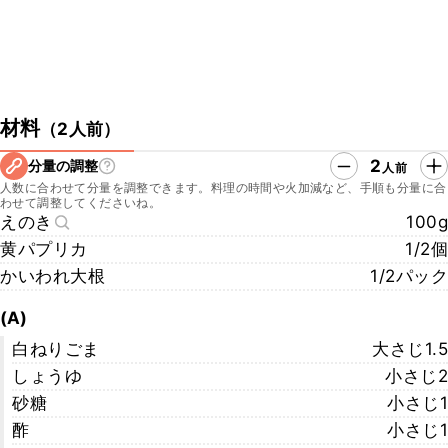
材料
（
2人前
）
2
分量の調整
人前
人数に合わせて分量を調整できます。料理の時間や火加減など、手順も分量に合
わせて調整してくださいね。
えのき
100g
黄パプリカ
1/2個
かいわれ大根
1/2パック
(A)
白ねりごま
大さじ1.5
しょうゆ
小さじ2
砂糖
小さじ1
酢
小さじ1