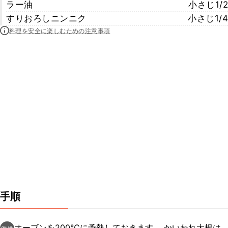
ラー油
小さじ1/2
すりおろしニンニク
小さじ1/4
料理を安全に楽しむための注意事項
手順
オーブンを200℃に予熱しておきます。 かいわれ大根は