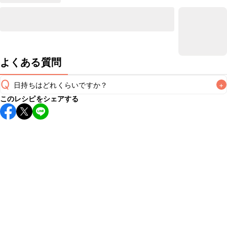
よくある質問
Q
日持ちはどれくらいですか？
+
このレシピをシェアする
保存期間は冷蔵で当日中が目安です。なるべくお早めにお召
し上がりください。

A
※日持ちは目安です。
こちら
の注意事項をご確認の上、正し