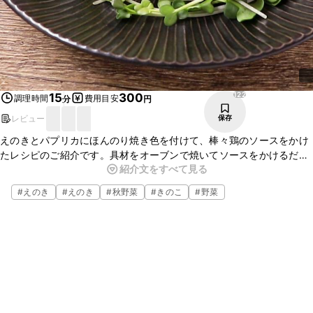
122
15
300
調理時間
費用目安
分
円
レビュー
保存
えのきとパプリカにほんのり焼き色を付けて、棒々鶏のソースをかけ
たレシピのご紹介です。具材をオーブンで焼いてソースをかけるだけ
紹介文をすべて見る
なので、とても簡単に仕上げることができます！棒々鶏のソースをか
けることで、具材が野菜だけでも満足感のある一品に仕上がります。
#
えのき
#
えのき
#
秋野菜
#
きのこ
#
野菜