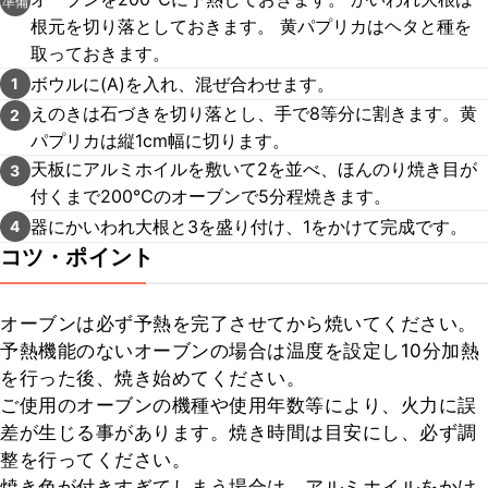
準備
根元を切り落としておきます。 黄パプリカはヘタと種を
取っておきます。
ボウルに(A)を入れ、混ぜ合わせます。
1
えのきは石づきを切り落とし、手で8等分に割きます。黄
2
パプリカは縦1cm幅に切ります。
天板にアルミホイルを敷いて2を並べ、ほんのり焼き目が
3
付くまで200℃のオーブンで5分程焼きます。
器にかいわれ大根と3を盛り付け、1をかけて完成です。
4
コツ・ポイント
オーブンは必ず予熱を完了させてから焼いてください。

予熱機能のないオーブンの場合は温度を設定し10分加熱
を行った後、焼き始めてください。

ご使用のオーブンの機種や使用年数等により、火力に誤
差が生じる事があります。焼き時間は目安にし、必ず調
整を行ってください。

焼き色が付きすぎてしまう場合は、アルミホイルをかけ