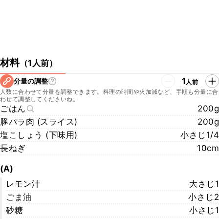
材料
（
1人前
）
1
分量の調整
人前
人数に合わせて分量を調整できます。料理の時間や火加減など、手順も分量に合
わせて調整してくださいね。
ごはん
200g
豚バラ肉 (スライス)
200g
塩こしょう (下味用)
小さじ1/4
長ねぎ
10cm
(A)
レモン汁
大さじ1
ごま油
小さじ2
砂糖
小さじ1