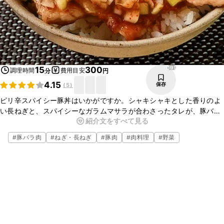
191
15
300
調理時間
費用目安
分
円
4.15
保存
(
5
)
ピリ辛スパイシー豚丼はいかがですか。シャキシャキとした香りのよ
い長ねぎと、スパイシーなガラムマサラが合わさったタレが、豚バラ
紹介文をすべて見る
肉とよく合いとってもおいしいですよ。簡単に作ることができるの
で、ぜひお試しください。
#
豚バラ肉
#
ねぎ・長ねぎ
#
豚肉
#
肉料理
#
野菜