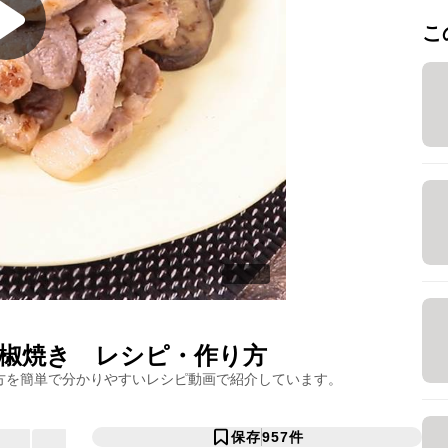
こ
椒焼き
レシピ・作り方
方を簡単で分かりやすいレシピ動画で紹介しています。
保存
957
件