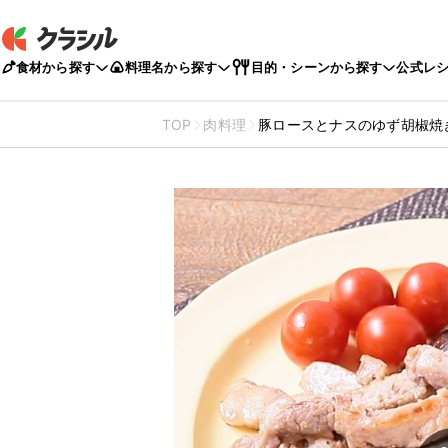
食材から探す
料理名から探す
目的・シーンから探す
公式レ
TOP
肉料理
豚ロースとナスのゆず胡椒焼