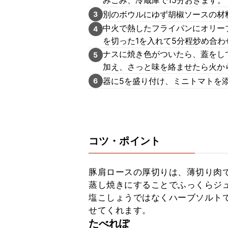
みこみ、冷蔵庫で15分おきます。
別のボウルにゆず胡椒ソースの材
3
中火で熱したフライパンにオリー
4
を切った1を入れて5分程炒め合わ
ナスに焼き色がついたら、蓋をし
5
加え、さっと味を絡ませたら火か
器に5を盛り付け、ミニトマトを
6
コツ・ポイント
豚肩ロースの厚切りは、薄切り肉
蒸し焼きにすることでふっくらジュ
塩こしょうではなくハーブソルト
せてくれます。
たべれぽ