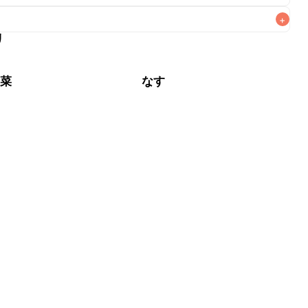
+
リ
なるべくお早めにお召し上がりください。

野菜
なす
肉