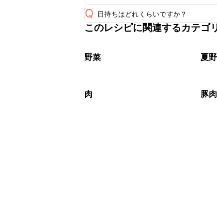
Q
日持ちはどれくらいですか？
A
このレシピに関連するカテゴ
保存期間は冷蔵で翌日中が目安です。
A
※日持ちは目安です。
こちら
野菜
夏
肉
豚