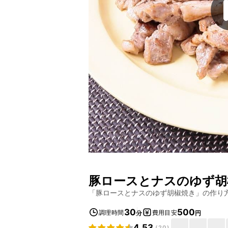
豚ロースとナスのゆず胡
「
豚ロースとナスのゆず胡椒焼き
」の作り
30
500
調理時間
費用目安
分
円
4.53
(
20
)