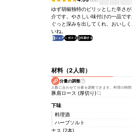
ゆず胡椒独特のピリッとした辛さが
介です。やさしい味付けの一品です
ぐっと深みを出してくれ、おいしく
いね。
印刷する
シェア
ポスト
材料
（
2人前
）
分量の調整
人数に合わせて分量を調整できます。料理の時間
豚肩ロース (厚切り)
下味
料理酒
ハーブソルト
ナス (2本)