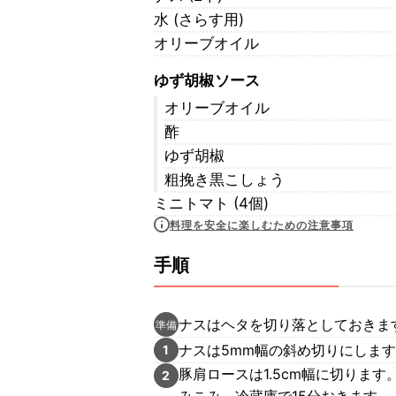
水 (さらす用)
オリーブオイル
ゆず胡椒ソース
オリーブオイル
酢
ゆず胡椒
粗挽き黒こしょう
ミニトマト (4個)
料理を安全に楽しむための注意事項
手順
ナスはヘタを切り落としておきま
準備
ナスは5mm幅の斜め切りにします
1
豚肩ロースは1.5cm幅に切りま
2