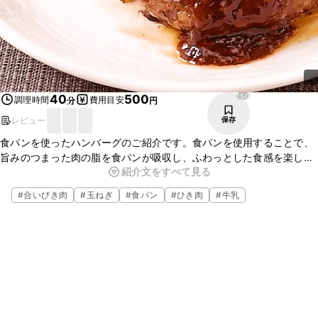
150
40
500
調理時間
費用目安
分
円
レビュー
保存
食パンを使ったハンバーグのご紹介です。食パンを使用することで、
旨みのつまった肉の脂を食パンが吸収し、ふわっとした食感を楽しめ
紹介文をすべて見る
るハンバーグに仕上がります。ぜひ一度お試しください。
#
合いびき肉
#
玉ねぎ
#
食パン
#
ひき肉
#
牛乳