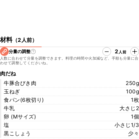
材料
（
2人前
）
2
分量の調整
人前
人数に合わせて分量を調整できます。料理の時間や火加減など、手順も分量に合
わせて調整してくださいね。
肉だね
牛豚合びき肉
250g
玉ねぎ
100g
食パン(6枚切り)
1枚
牛乳
大さじ2
卵 (Mサイズ)
1個
塩
小さじ1/3
黒こしょう
少々