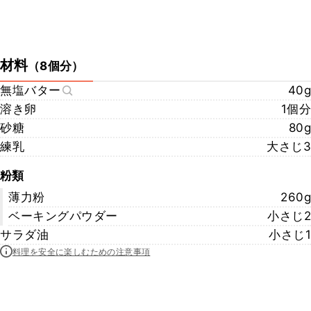
材料
（
8個分
）
無塩バター
40g
溶き卵
1個分
砂糖
80g
練乳
大さじ3
粉類
薄力粉
260g
ベーキングパウダー
小さじ2
サラダ油
小さじ1
料理を安全に楽しむための注意事項