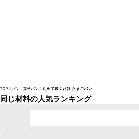
A
※日持ちは目安です。
こちら
の注意事項をご確認の上、正し
TOP
パン
菓子パン
丸めて焼くだけ たまごパン
同じ材料の人気ランキング