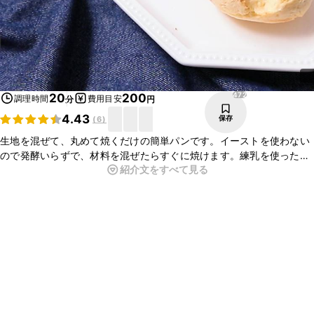
472
20
200
調理時間
費用目安
分
円
4.43
保存
(
6
)
生地を混ぜて、丸めて焼くだけの簡単パンです。イーストを使わない
ので発酵いらずで、材料を混ぜたらすぐに焼けます。練乳を使った優
紹介文をすべて見る
しい甘さで、小さめに作ったのでおやつにもちょうどいいサイズ。短
時間で作ることができるので、忙しい朝でも焼きたてのパンが食べら
れます。パン作り初心者さんにもおすすめのレシピです。