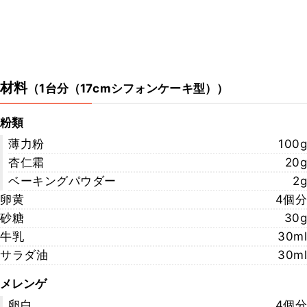
材料
（
1台分（17cmシフォンケーキ型）
）
粉類
薄力粉
100g
杏仁霜
20g
ベーキングパウダー
2g
卵黄
4個分
砂糖
30g
牛乳
30ml
サラダ油
30ml
メレンゲ
卵白
4個分