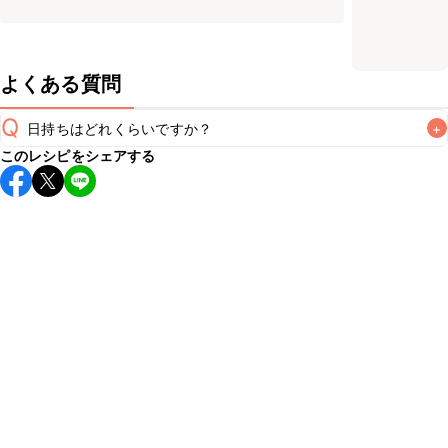
よくある質問
Q
日持ちはどれくらいですか？
+
このレシピをシェアする
保存期間は冷蔵で2~3日が目安です。なるべくお早めにお召
し上がりください。

A
※日持ちは目安です。
こちら
の注意事項をご確認の上、正し