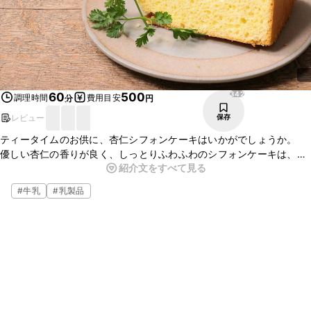
342
60
500
調理時間
費用目安
分
円
レビュー
保存
ティータイムのお供に、杏仁シフォンケーキはいかがでしょうか。
優しい杏仁の香りが良く、しっとりふわふわのシフォンケーキは、
紹介文をすべて見る
コーヒーや紅茶にぴったりですよ。
お子様のおやつや、女子会などのパーティーデザートに、是非作って
#
牛乳
#
乳製品
みてくださいね。