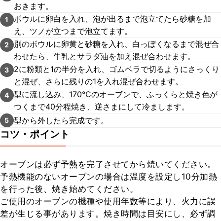
おきます。
ボウルに卵白を入れ、泡が出るまで泡立てたら砂糖を加
1
え、ツノが立つまで泡立てます。
別のボウルに卵黄と砂糖を入れ、白っぽくなるまで混ぜ合
2
わせたら、牛乳とサラダ油を加え混ぜ合わせます。
2に粉類と1の半分を入れ、ゴムベラで切るようにさっくり
3
と混ぜ、さらに残りの1を入れ混ぜ合わせます。
型に流し込み、170℃のオーブンで、ふっくらと焼き色が
4
つくまで40分程焼き、逆さまにして冷まします。
型から外したら完成です。
5
コツ・ポイント
オーブンは必ず予熱を完了させてから焼いてください。

予熱機能のないオーブンの場合は温度を設定し10分加熱
を行った後、焼き始めてください。

ご使用のオーブンの機種や使用年数等により、火力に誤
差が生じる事があります。焼き時間は目安にし、必ず調