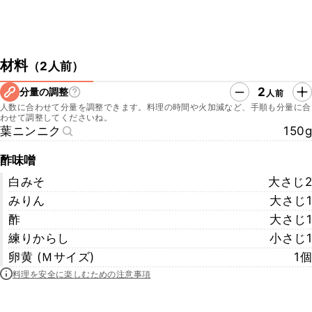
材料
（
2人前
）
2
分量の調整
人前
人数に合わせて分量を調整できます。料理の時間や火加減など、手順も分量に合
わせて調整してくださいね。
葉ニンニク
150g
酢味噌
白みそ
大さじ2
みりん
大さじ1
酢
大さじ1
練りからし
小さじ1
卵黄 (Ｍサイズ)
1個
料理を安全に楽しむための注意事項