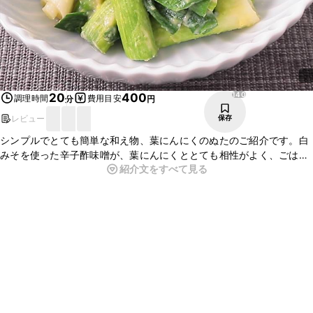
140
20
400
調理時間
費用目安
分
円
レビュー
保存
シンプルでとても簡単な和え物、葉にんにくのぬたのご紹介です。白
みそを使った辛子酢味噌が、葉にんにくととても相性がよく、ごはん
紹介文をすべて見る
のおかずや、お酒のおつまみとしても最適です。電子レンジで手軽に
作れるので、ぜひお試しくださいね。