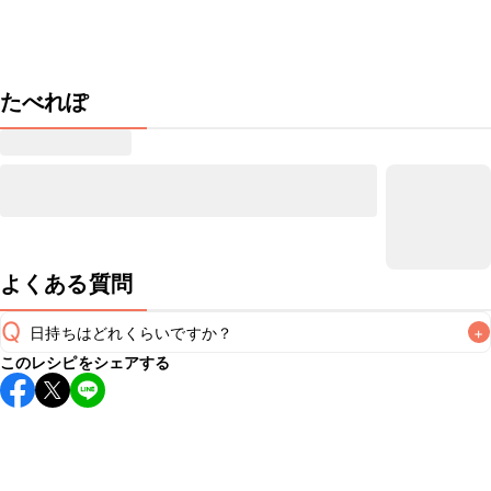
たべれぽ
よくある質問
Q
日持ちはどれくらいですか？
+
このレシピをシェアする
保存期間は冷蔵で翌日中が目安です。なるべくお早めにお召
し上がりください。

A
※日持ちは目安です。
こちら
の注意事項をご確認の上、正し