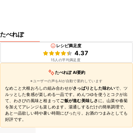
たべれぽ
レシピ満足度
4.37
15
人の平均満足度
たべれぽ AI要約
※ユーザーの声をAIが自動で要約しています
なめこと大根おろしの組み合わせが
さっぱりとした味わい
で、ツ
ルッとした食感が楽しめる一品です。めんつゆを使うとコクが出
て、わさびの風味と相まって
ご飯が進む美味しさ
に。山菜や春菊
を加えてアレンジも楽しめます。湯通しするだけの簡単調理で、
あと一品欲しい時や暑い時期にぴったり。お酒のつまみとしても
好評です。