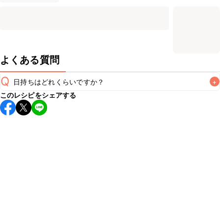
よくある質問
Q
日持ちはどれくらいですか？
+
このレシピをシェアする
保存期間は冷蔵で当日中が目安です。なるべくお早めにお召
し上がりください。

A
※日持ちは目安です。
こちら
の注意事項をご確認の上、正し