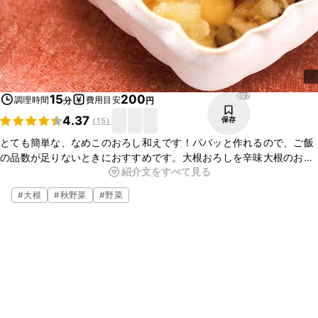
897
15
200
調理時間
費用目安
分
円
4.37
保存
(
15
)
とても簡単な、なめこのおろし和えです！パパッと作れるので、ご飯
の品数が足りないときにおすすめです。大根おろしを辛味大根のおろ
紹介文をすべて見る
しにすると、辛味が増し、お酒のおつまみにぴったりです！ねぎや大
葉を加えたり、めんつゆやポン酢に代えてお好みのなめこのおろし和
#
大根
#
秋野菜
#
野菜
えをお試しください！