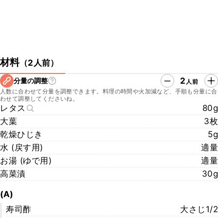
材料
（
2人前
）
2
分量の調整
人前
人数に合わせて分量を調整できます。料理の時間や火加減など、手順も分量に合
わせて調整してくださいね。
レタス
80g
大葉
3枚
乾燥ひじき
5g
水 (戻す用)
適量
お湯 (ゆで用)
適量
高菜漬
30g
(A)
寿司酢
大さじ1/2