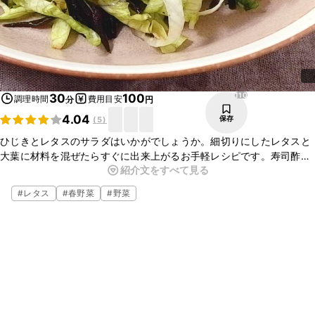
110
30
100
調理時間
費用目安
分
円
4.04
保存
(
5
)
ひじきとレタスのサラダはいかがでしょうか。細切りにしたレタスと
大葉に材料を混ぜたらすぐに出来上がるお手軽レシピです。寿司酢を
紹介文をすべて見る
使うので、味が決まりやすいですよ。時間のない時やもう一品欲しい
時にもおすすめです。ぜひ作ってみてくださいね。
#
レタス
#
春野菜
#
野菜