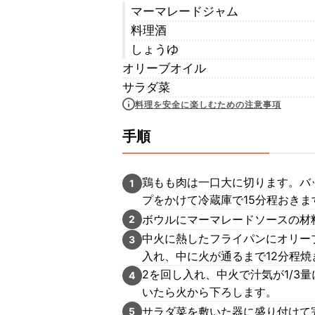
マーマレードジャム
料理酒
しょうゆ
オリーブオイル
サラダ菜
料理を安全に楽しむための注意事項
手順
鶏もも肉は一口大に切ります。バ
1
プをかけて冷蔵庫で15分程おきま
ボウルにマーマレードソースの材
2
中火に熱したフライパンにオリー
3
入れ、中に火が通るまで12分程焼
2を回し入れ、中火で汁気が1/3
4
いたら火から下ろします。
サラダ菜を敷いた器に盛り付けて
5