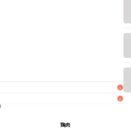
+
+
リ
なるべくお早めにお召し上がりください。

鶏肉