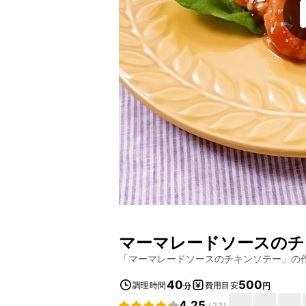
マーマレードソースのチ
「
マーマレードソースのチキンソテー
」の
40
500
調理時間
費用目安
分
円
4.25
(
23
)