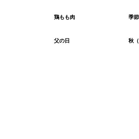
鶏もも肉
季
父の日
秋（