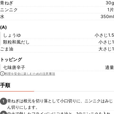
青ねぎ
30g
ニンニク
1片
水
350ml
(A)
しょうゆ
小さじ1.5
顆粒和風だし
小さじ1
ごま油
大さじ1
トッピング
七味唐辛子
適量
料理を安全に楽しむための注意事項
手順
青ねぎは根元を切り落として小口切りに、ニンニクはみじ
1
ん切りにします。
中火で熱したフライパンにごま油と、1のニンニクを入れ