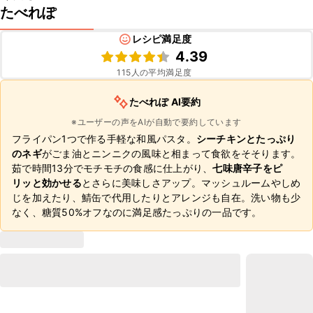
たべれぽ
レシピ満足度
4.39
115
人の平均満足度
たべれぽ AI要約
※ユーザーの声をAIが自動で要約しています
フライパン1つで作る手軽な和風パスタ。
シーチキンとたっぷり
のネギ
がごま油とニンニクの風味と相まって食欲をそそります。
茹で時間13分でモチモチの食感に仕上がり、
七味唐辛子をピ
リッと効かせる
とさらに美味しさアップ。マッシュルームやしめ
じを加えたり、鯖缶で代用したりとアレンジも自在。洗い物も少
なく、糖質50%オフなのに満足感たっぷりの一品です。