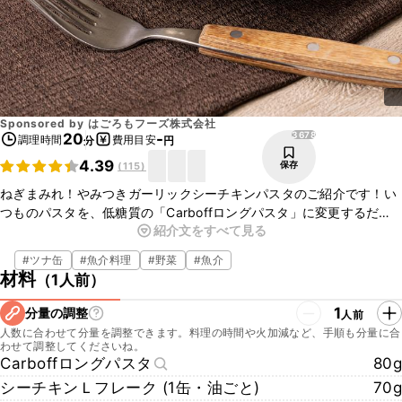
Sponsored by
はごろもフーズ株式会社
3678
20
-
調理時間
費用目安
分
円
4.39
保存
(
115
)
ねぎまみれ！やみつきガーリックシーチキンパスタのご紹介です！い
つものパスタを、低糖質の「Carboffロングパスタ」に変更するだけ
紹介文をすべて見る
で、糖質を抑えることができます。シーチキンの旨みとニンニクの香
り、ねぎの食感がやみつきになりますよ！ワンパンで作れる簡単レシ
#
ツナ缶
#
魚介料理
#
野菜
#
魚介
ピですので、ぜひ作ってみてくださいね。
材料
（
1人前
）
※「Carboff」「ポポロスパ」「シーチキン」は、はごろもフーズ株式
会社の登録商標です。
1
分量の調整
人前
人数に合わせて分量を調整できます。料理の時間や火加減など、手順も分量に合
わせて調整してくださいね。
Carboffロングパスタ
80g
シーチキンＬフレーク (1缶・油ごと)
70g