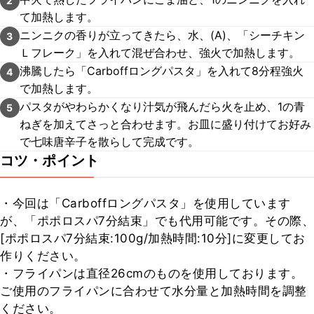
2
て加熱します。
ニンニクの香りが立ってきたら、水、(A)、「シーチキン
3
Ｌフレーク」を入れて混ぜ合わせ、強火で加熱します。
沸騰したら「Carboffロングパスタ」を入れて8分程強火
4
で加熱します。
パスタがやわらかくなり汁気が飛んだら火を止め、1の青
5
ねぎを加えてさっと合わせます。お皿に盛り付けてお好み
で七味唐辛子を散らして完成です。
コツ・ポイント
・今回は「Carboffロングパスタ」を使用しています
が、「ポポロスパ7分結束」でも代用可能です。その際、
[ポポロスパ7分結束:100g/加熱時間:10分]に変更してお
作りください。

・フライパンは直径26cmのものを使用しております。
ご使用のフライパンに合わせて水分量と加熱時間を調整
ください。