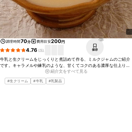
212
70
200
調理時間
費用目安
分
円
4.76
保存
(
5
)
牛乳と生クリームをじっくりと煮詰めて作る、ミルクジャムのご紹介
です。キャラメルや練乳のような、甘くてコクのある濃厚な仕上りで
紹介文をすべて見る
す。パンに塗ったり、クラッカーにつけてもおいしいですよ。ぜひお
試しください。
#
生クリーム
#
牛乳
#
乳製品