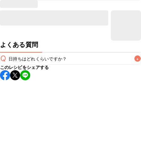
よくある質問
Q
日持ちはどれくらいですか？
+
このレシピをシェアする
保存期間は冷蔵で1週間が目安です。なるべくお早めにお召し
上がりください。

A
※日持ちは目安です。
こちら
の注意事項をご確認の上、正し