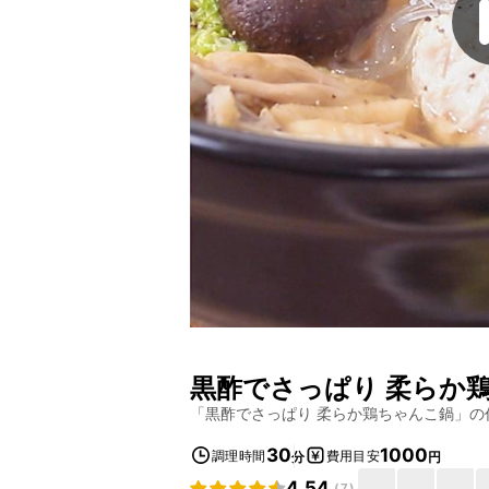
黒酢でさっぱり 柔らか
「
黒酢でさっぱり 柔らか鶏ちゃんこ鍋
」の
30
1000
調理時間
費用目安
分
円
4.54
(
7
)