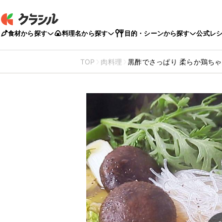
食材から探す
料理名から探す
目的・シーンから探す
公式レ
TOP
肉料理
黒酢でさっぱり 柔らか鶏ち