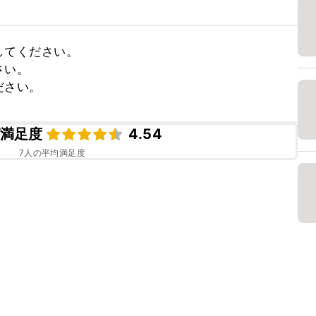
てください。

い。

ださい。
満足度
4.54
7
人の平均満足度