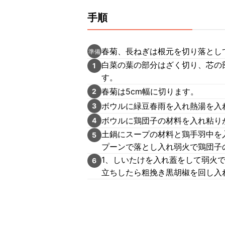
手順
春菊、長ねぎは根元を切り落とし
準備
白菜の葉の部分はざく切り、芯の部
1
す。
春菊は5cm幅に切ります。
2
ボウルに緑豆春雨を入れ熱湯を入れ
3
ボウルに鶏団子の材料を入れ粘り
4
土鍋にスープの材料と鶏手羽中を
5
プーンで落とし入れ弱火で鶏団子
1、しいたけを入れ蓋をして弱火で
6
立ちしたら粗挽き黒胡椒を回し入