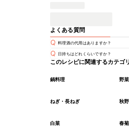
よくある質問
Q
料理酒の代用はありますか？
Q
日持ちはどれくらいですか？
A
このレシピに関連するカテゴ
保存期間は冷蔵で翌日中が目安です。
A
※日持ちは目安です。
こちら
鍋料理
野
ねぎ・長ねぎ
秋
白菜
春