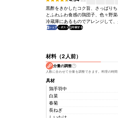
黒酢をきかしたコク旨、さっぱりち
とふわふわ食感の鶏団子、色々野菜
冷蔵庫にあるものでアレンジして、
印刷する
シェア
ポスト
材料
（
2人前
）
分量の調整
人数に合わせて分量を調整できます。料理の時間
具材
鶏手羽中
白菜
春菊
長ねぎ
しいたけ