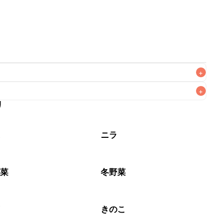
+
+
リ
なるべくお早めにお召し上がりください。

菜
ニラ
野菜
冬野菜
菊
きのこ