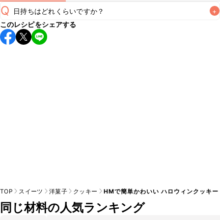
Q
日持ちはどれくらいですか？
+
このレシピをシェアする
保存期間は常温で2~3日が目安です。なるべくお早めにお召
し上がりください。

A
※日持ちは目安です。
こちら
の注意事項をご確認の上、正し
TOP
スイーツ
洋菓子
クッキー
HMで簡単かわいい ハロウィンクッキー
同じ材料の人気ランキング