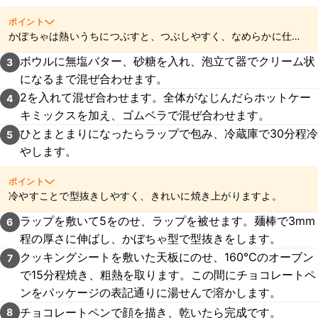
ポイント
かぼちゃは熱いうちにつぶすと、つぶしやすく、なめらかに仕上
がりますよ。
ボウルに無塩バター、砂糖を入れ、泡立て器でクリーム状
3
になるまで混ぜ合わせます。
2を入れて混ぜ合わせます。全体がなじんだらホットケー
4
キミックスを加え、ゴムベラで混ぜ合わせます。
ひとまとまりになったらラップで包み、冷蔵庫で30分程冷
5
やします。
ポイント
冷やすことで型抜きしやすく、きれいに焼き上がりますよ。
ラップを敷いて5をのせ、ラップを被せます。麺棒で3mm
6
程の厚さに伸ばし、かぼちゃ型で型抜きをします。
クッキングシートを敷いた天板にのせ、160℃のオーブン
7
で15分程焼き、粗熱を取ります。この間にチョコレートペ
ンをパッケージの表記通りに湯せんで溶かします。
チョコレートペンで顔を描き、乾いたら完成です。
8