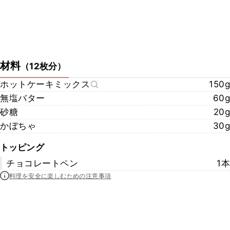
材料
（
12枚分
）
ホットケーキミックス
150g
無塩バター
60g
砂糖
20g
かぼちゃ
30g
トッピング
チョコレートペン
1本
料理を安全に楽しむための注意事項