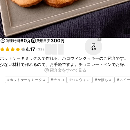
982
60
300
調理時間
費用目安
分
円
4.17
保存
(
32
)
ホットケーキミックスで作れる、ハロウィンクッキーのご紹介です。
少ない材料で作れるので、お手軽ですよ。チョコレートペンでお好き
紹介文をすべて見る
な表情を描いて仕上げてくださいね。
#
ホットケーキミックス
#
チョコ
#
ハロウィン
#
かぼちゃ
#
スイ