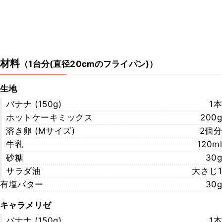
材料
（
1台分(直径20cmのフライパン)
）
生地
バナナ (150g)
1本
ホットケーキミックス
200g
溶き卵 (Mサイズ)
2個分
牛乳
120ml
砂糖
30g
サラダ油
大さじ1
有塩バター
30g
キャラメリゼ
バナナ (150g)
1本