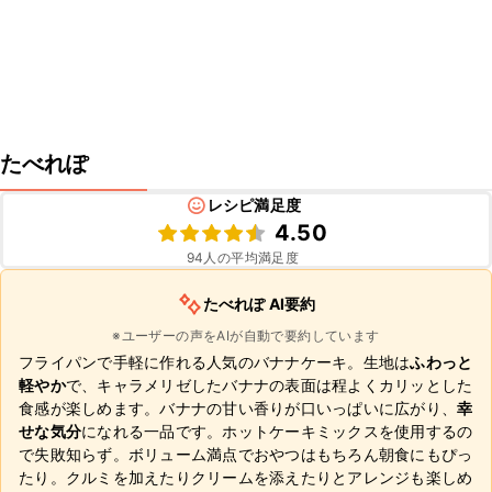
たべれぽ
レシピ満足度
4.50
94
人の平均満足度
たべれぽ AI要約
※ユーザーの声をAIが自動で要約しています
フライパンで手軽に作れる人気のバナナケーキ。生地は
ふわっと
軽やか
で、キャラメリゼしたバナナの表面は程よくカリッとした
食感が楽しめます。バナナの甘い香りが口いっぱいに広がり、
幸
せな気分
になれる一品です。ホットケーキミックスを使用するの
で失敗知らず。ボリューム満点でおやつはもちろん朝食にもぴっ
たり。クルミを加えたりクリームを添えたりとアレンジも楽しめ