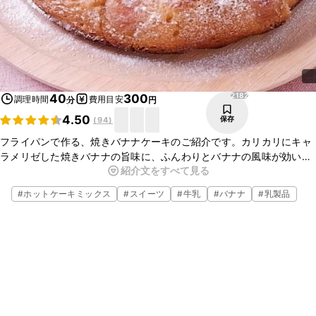
2182
40
300
調理時間
費用目安
分
円
4.50
保存
(
94
)
フライパンで作る、焼きバナナケーキのご紹介です。カリカリにキャ
ラメリゼした焼きバナナの旨味に、ふんわりとバナナの風味が効いた
紹介文をすべて見る
ケーキ生地がおいしいです。ホットケーキミックスを使うので、お手
軽にできますよ。
#
ホットケーキミックス
#
スイーツ
#
牛乳
#
バナナ
#
乳製品