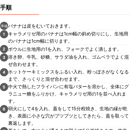
手順
バナナは皮をむいておきます。
準備
キャラメリゼ用のバナナは1cm幅の斜め切りにし、生地用
1
のバナナは1cm幅に切ります。
ボウルに生地用の1を入れ、フォークでよく潰します。
2
溶き卵、牛乳、砂糖、サラダ油を入れ、ゴムベラでよく混
3
ぜ合わせます。
ホットケーキミックスをふるい入れ、粉っぽさがなくなる
4
まで、さっくりと混ぜ合わせます。
中火で熱したフライパンに有塩バターを溶かし、全体にグ
5
ラニュー糖をふりかけ、キャラメリゼ用の1を並べ入れま
す。
弱火にして4を入れ、蓋をして15分程焼き、生地の縁が乾
6
き、表面に小さな穴がプツプツとしてきたら、蓋を取って
裏返します。