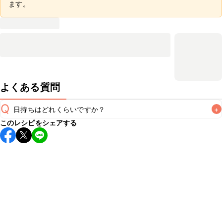
ます。
よくある質問
Q
日持ちはどれくらいですか？
+
このレシピをシェアする
保存期間は冷蔵で翌日中が目安です。なるべくお早めにお召
し上がりください。

A
※日持ちは目安です。
こちら
の注意事項をご確認の上、正し