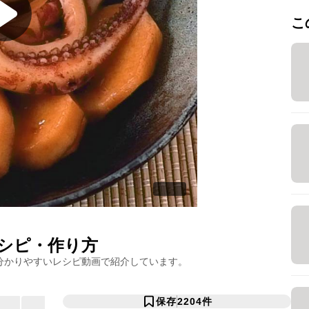
こ
シピ・作り方
分かりやすいレシピ動画で紹介しています。
保存
2204
件