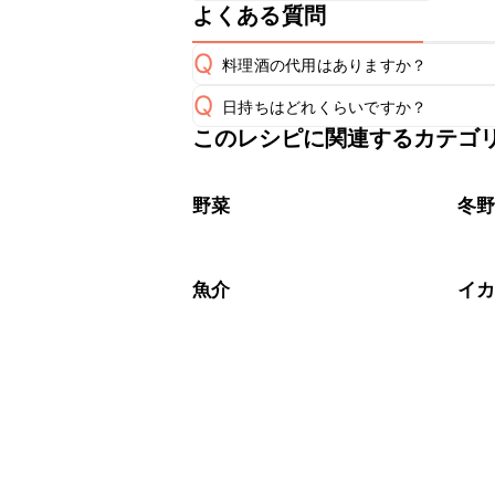
よくある質問
Q
料理酒の代用はありますか？
Q
日持ちはどれくらいですか？
A
このレシピに関連するカテゴ
保存期間は冷蔵で翌日中が目安です。
A
※日持ちは目安です。
こちら
野菜
冬
魚介
イ