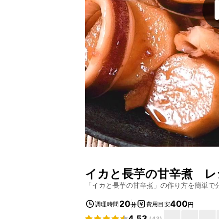
イカと長芋の甘辛煮
レ
「
イカと長芋の甘辛煮
」の作り方を簡単で
20
400
調理時間
費用目安
分
円
4.53
(
43
)