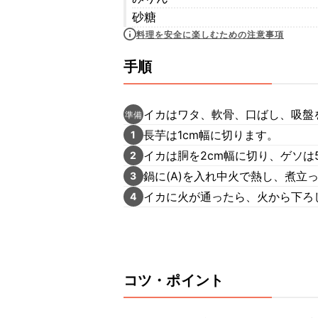
砂糖
料理を安全に楽しむための注意事項
手順
イカはワタ、軟骨、口ばし、吸盤
準備
長芋は1cm幅に切ります。
1
イカは胴を2cm幅に切り、ゲソは
2
鍋に(A)を入れ中火で熱し、煮立
3
イカに火が通ったら、火から下ろ
4
コツ・ポイント