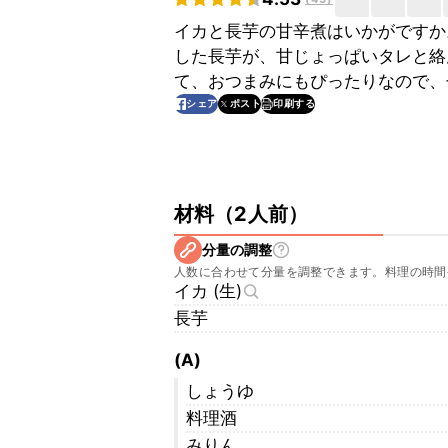
イカと長芋の甘辛煮はいかがですか
した長芋が、甘じょっぱいタレと絡
て、おつまみにもぴったりなので、
印刷する
シェア
ポスト
材料
（
2人前
）
分量の調整
人数に合わせて分量を調整できます。料理の時間
イカ (生)
長芋
(A)
しょうゆ
料理酒
みりん