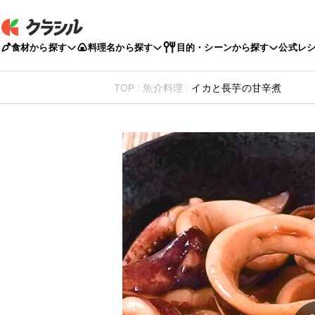
食材から探す
料理名から探す
目的・シーンから探す
公式レ
TOP
魚介料理
イカと長芋の甘辛煮