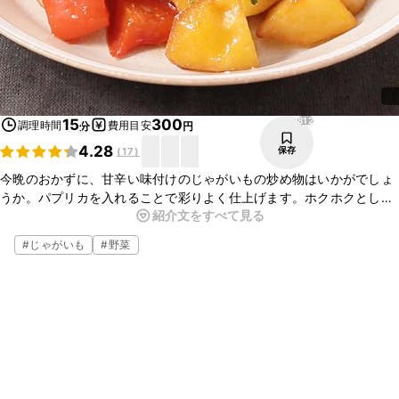
812
15
300
調理時間
費用目安
分
円
4.28
保存
(
17
)
今晩のおかずに、甘辛い味付けのじゃがいもの炒め物はいかがでしょ
うか。パプリカを入れることで彩りよく仕上げます。ホクホクとした
紹介文をすべて見る
食感と甘辛い味付けで、ごはんが進むおかずです。お酒のおつまみに
もぴったりです。ぜひ作ってみてくださいね。
#
じゃがいも
#
野菜