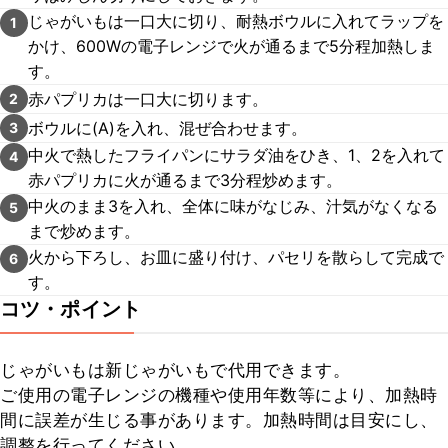
じゃがいもは一口大に切り、耐熱ボウルに入れてラップを
1
かけ、600Wの電子レンジで火が通るまで5分程加熱しま
す。
赤パプリカは一口大に切ります。
2
ボウルに(A)を入れ、混ぜ合わせます。
3
中火で熱したフライパンにサラダ油をひき、1、2を入れて
4
赤パプリカに火が通るまで3分程炒めます。
中火のまま3を入れ、全体に味がなじみ、汁気がなくなる
5
まで炒めます。
火から下ろし、お皿に盛り付け、パセリを散らして完成で
6
す。
コツ・ポイント
じゃがいもは新じゃがいもで代用できます。

ご使用の電子レンジの機種や使用年数等により、加熱時
間に誤差が生じる事があります。加熱時間は目安にし、
調整を行ってください。