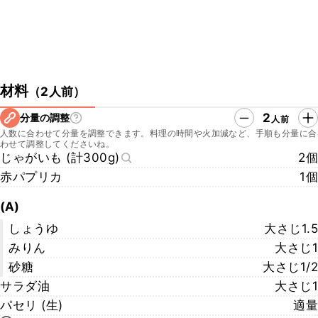
材料
（
2人前
）
2
分量の調整
人前
人数に合わせて分量を調整できます。料理の時間や火加減など、手順も分量に合
わせて調整してくださいね。
じゃがいも (計300g)
2個
赤パプリカ
1個
(A)
しょうゆ
大さじ1.5
みりん
大さじ1
砂糖
大さじ1/2
サラダ油
大さじ1
パセリ (生)
適量