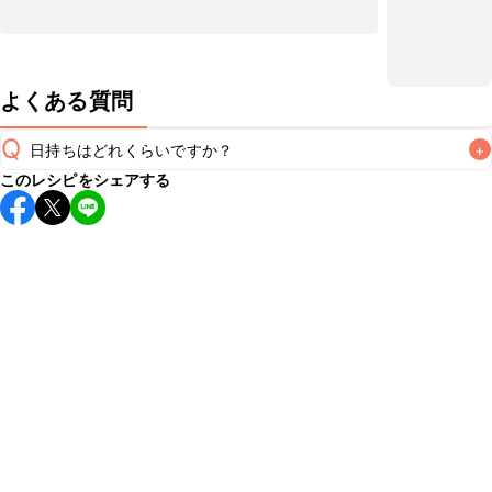
よくある質問
Q
日持ちはどれくらいですか？
+
このレシピをシェアする
保存期間は冷蔵で翌日中が目安です。なるべくお早めにお召
し上がりください。

A
※日持ちは目安です。
こちら
の注意事項をご確認の上、正し