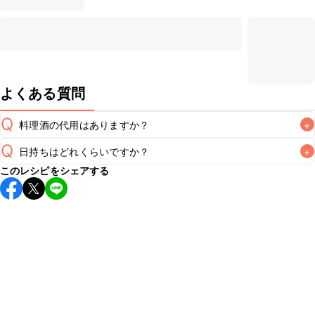
よくある質問
Q
料理酒の代用はありますか？
+
Q
日持ちはどれくらいですか？
+
A
このレシピをシェアする
保存期間は冷蔵で2~3日が目安です。なるべくお早めにお召
し上がりください。

A
※日持ちは目安です。
こちら
の注意事項をご確認の上、正し