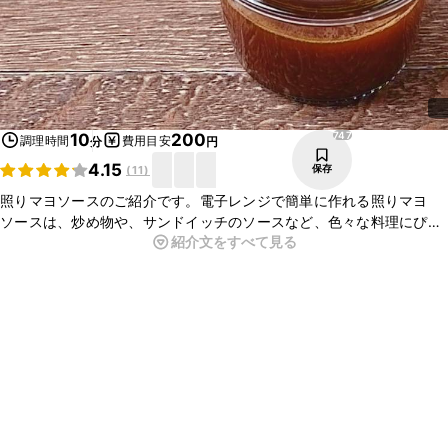
747
10
200
調理時間
費用目安
分
円
4.15
保存
(
11
)
照りマヨソースのご紹介です。電子レンジで簡単に作れる照りマヨ
ソースは、炒め物や、サンドイッチのソースなど、色々な料理にぴっ
紹介文をすべて見る
たりですよ。野菜に付けて召し上がってもおいしいので、ぜひ作って
みてくださいね。