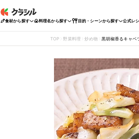
食材から探す
料理名から探す
目的・シーンから探す
公式レ
TOP
野菜料理
炒め物
黒胡椒香るキャベ