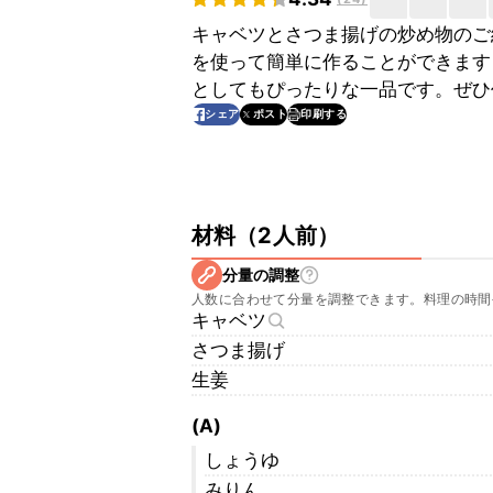
キャベツとさつま揚げの炒め物のご
を使って簡単に作ることができます
としてもぴったりな一品です。ぜひ
印刷する
シェア
ポスト
材料
（
2人前
）
分量の調整
人数に合わせて分量を調整できます。料理の時間
キャベツ
さつま揚げ
生姜
(A)
しょうゆ
みりん