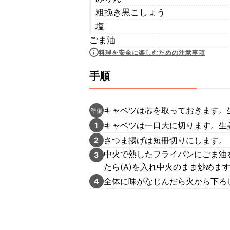
粗挽き黒こしょう
塩
ごま油
料理を安全に楽しむための注意事項
手順
キャベツは芯を取っておきます。
準備
キャベツは一口大に切ります。生
1
さつま揚げは短冊切りにします。
2
中火で熱したフライパンにごま油
3
たら(A)を入れ中火のまま炒めま
全体に味がなじんだら火から下ろ
4