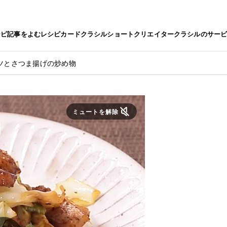
シピ
記事をよむ
レシピカード
クラシルショート
クリエイター
クラシルのサー
ツとさつま揚げの炒め物
ミュートを解除