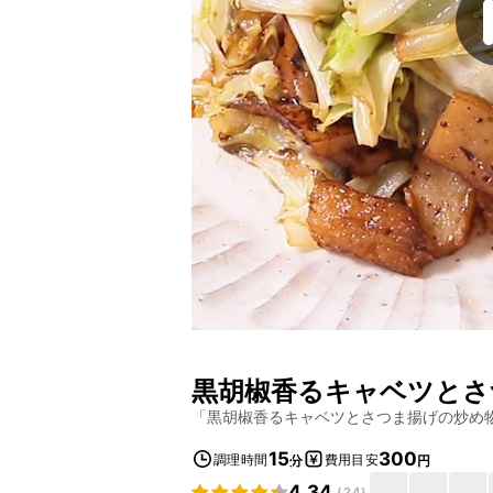
黒胡椒香るキャベツとさ
「
黒胡椒香るキャベツとさつま揚げの炒め
15
300
調理時間
費用目安
分
円
4.34
(
24
)