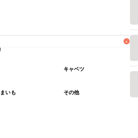
+
リ
なるべくお早めにお召し上がりください。

菜
キャベツ
つまいも
その他