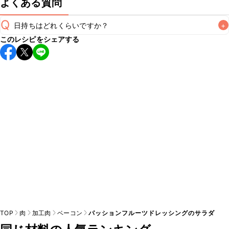
よくある質問
Q
日持ちはどれくらいですか？
+
このレシピをシェアする
保存期間は冷蔵で当日中が目安です。なるべくお早めにお召
し上がりください。

A
※日持ちは目安です。
こちら
の注意事項をご確認の上、正し
TOP
肉
加工肉
ベーコン
パッションフルーツドレッシングのサラダ