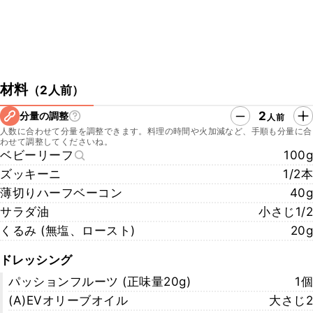
材料
（
2人前
）
2
分量の調整
人前
人数に合わせて分量を調整できます。料理の時間や火加減など、手順も分量に合
わせて調整してくださいね。
ベビーリーフ
100g
ズッキーニ
1/2本
薄切りハーフベーコン
40g
サラダ油
小さじ1/2
くるみ (無塩、ロースト)
20g
ドレッシング
パッションフルーツ (正味量20g)
1個
(A)EVオリーブオイル
大さじ2