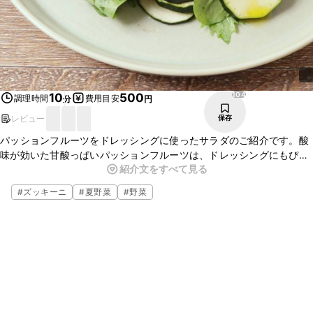
104
10
500
調理時間
費用目安
分
円
レビュー
保存
パッションフルーツをドレッシングに使ったサラダのご紹介です。酸
味が効いた甘酸っぱいパッションフルーツは、ドレッシングにもぴっ
紹介文をすべて見る
たりですよ。パッションフルーツは下ごしらえも要らずに種ごと食べ
られるので、簡単にお作りいただけます。ぜひお試しくださいね。
#
ズッキーニ
#
夏野菜
#
野菜