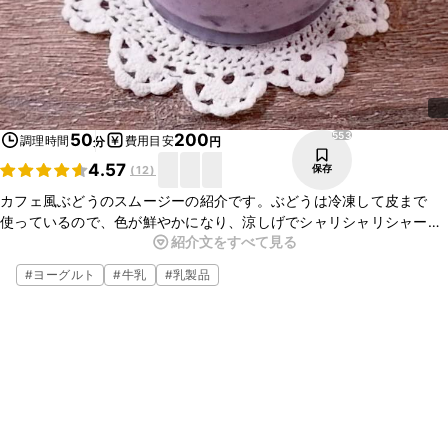
553
50
200
調理時間
費用目安
分
円
4.57
保存
(
12
)
カフェ風ぶどうのスムージーの紹介です。ぶどうは冷凍して皮まで
使っているので、色が鮮やかになり、涼しげでシャリシャリシャー
紹介文をすべて見る
ベット感も楽しめますよ。おうちで簡単にカフェ気分をぜひ、味わっ
てみてくださいね。
#
ヨーグルト
#
牛乳
#
乳製品