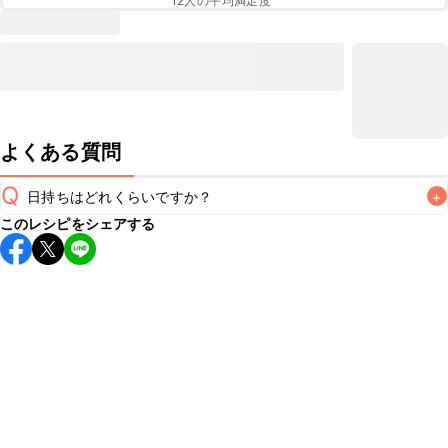
12
人の平均満足度
よくある質問
Q
日持ちはどれくらいですか？
+
このレシピをシェアする
こちらのレシピは出来たてをお召し上がりいただくことをお
すすめします。

A
※日持ちは目安です。
こちら
の注意事項をご確認の上、正し