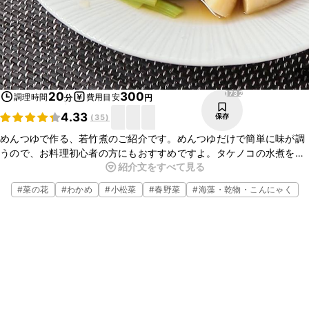
1732
20
300
調理時間
費用目安
分
円
4.33
保存
(
35
)
めんつゆで作る、若竹煮のご紹介です。めんつゆだけで簡単に味が調
うので、お料理初心者の方にもおすすめですよ。タケノコの水煮を使
紹介文をすべて見る
うことで下ごしらえの手間がかからず、味のなじみもいいので、調理
時間の時短になります。ぜひ作ってみてくださいね。
#
菜の花
#
わかめ
#
小松菜
#
春野菜
#
海藻・乾物・こんにゃく